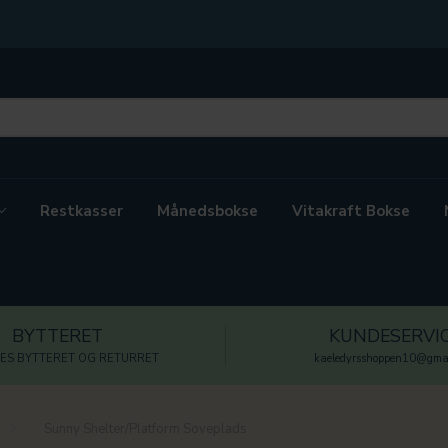
Restkasser
Månedsbokse
Vitakraft Bokse
BYTTERET
KUNDESERVI
ES BYTTERET OG RETURRET
kaeledyrsshoppen10@gmai
Sunny Shelter/Platform Soveplads