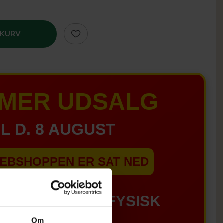
 KURV
MER UDSALG
IL D. 8 AUGUST
EBSHOPPEN ER SAT NED
GÆLDER IKKE I FYSISK
Om