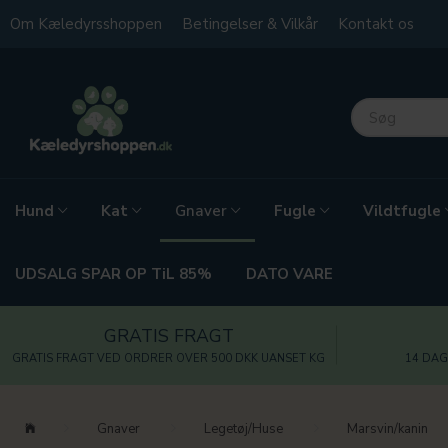
Om Kæledyrsshoppen
Betingelser & Vilkår
Kontakt os
Hund
Kat
Fugle
Vildtfugle
Gnaver
UDSALG SPAR OP TiL 85%
DATO VARE
GRATIS FRAGT
GRATIS FRAGT VED ORDRER OVER 500 DKK UANSET KG
14 DAG
Gnaver
Legetøj/Huse
Marsvin/kanin