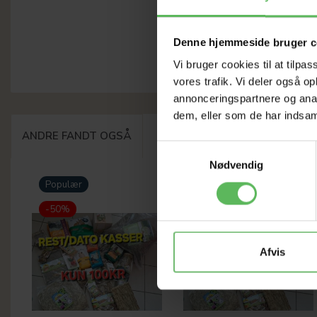
Denne hjemmeside bruger c
Vi bruger cookies til at tilpas
vores trafik. Vi deler også 
annonceringspartnere og anal
dem, eller som de har indsaml
ANDRE FANDT OGSÅ
Samtykkevalg
Nødvendig
Populær
Populær
-50%
-50%
Afvis