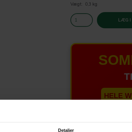
Vægt:
0,3 kg
LÆG I
SOM
T
HELE W
Tilbud 
Detaljer