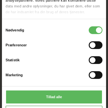
analysepartnere. Vores partnere kan kombinere disse
data med andre oplysninger, du har givet dem, eller som
HELE WEBSHOPPEN ER
de har indsamlet fra din brug af deres tjenester.
SAT NED
Samtykkevalg
Nødvendig
Tilbud GÆLDER IKKE
Præferencer
I FYSISK BUTIKKERE
Statistik
Marketing
ANDRE FANDT OGSÅ
Tillad alle