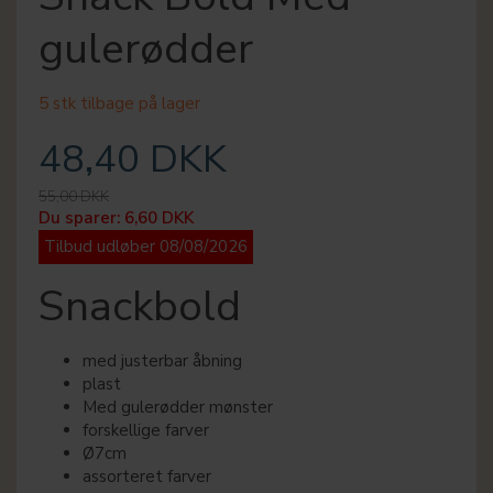
gulerødder
5 stk tilbage på lager
48,40 DKK
55,00 DKK
Du sparer:
6,60 DKK
Tilbud udløber 08/08/2026
Snackbold
med justerbar åbning
plast
Med gulerødder mønster
forskellige farver
Ø7cm
assorteret farver