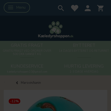
Menu
Skifte navigation
GRATIS FRAGT
BYTTERET
GRATIS FRAGT VED ORDRER OVER
14 DAGES BYTTERET OG RETURRET
500 DKK UANSET KG
KUNDESERVICE
HURTIG LEVERING
kaeledyrsshoppen10@gmail.com
1-3 DAGE HVERDAG
Marsvin/kanin
-12%