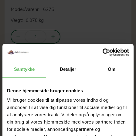
Model/varenr.:
6275
Vægt:
0,078 kg
LÆG I KURV
Samtykke
Detaljer
Om
SOMMER
Denne hjemmeside bruger cookies
Vi bruger cookies til at tilpasse vores indhold og
UDSALG
annoncer, til at vise dig funktioner til sociale medier og til
at analysere vores trafik. Vi deler også oplysninger om
din brug af vores hjemmeside med vores partnere inden
TIL D. 8 AUGUST
for sociale medier, annonceringspartnere og