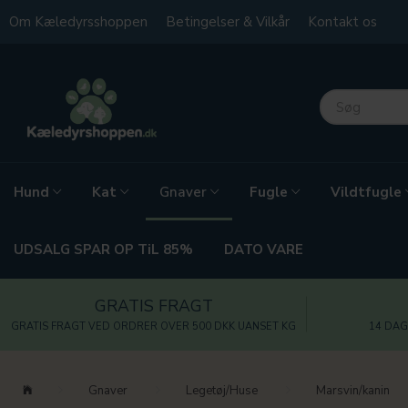
Om Kæledyrsshoppen
Betingelser & Vilkår
Kontakt os
Hund
Kat
Fugle
Vildtfugle
Gnaver
UDSALG SPAR OP TiL 85%
DATO VARE
GRATIS FRAGT
GRATIS FRAGT VED ORDRER OVER 500 DKK UANSET KG
14 DAG
Gnaver
Legetøj/Huse
Marsvin/kanin