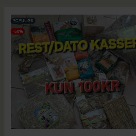
POPULÆR
-50%