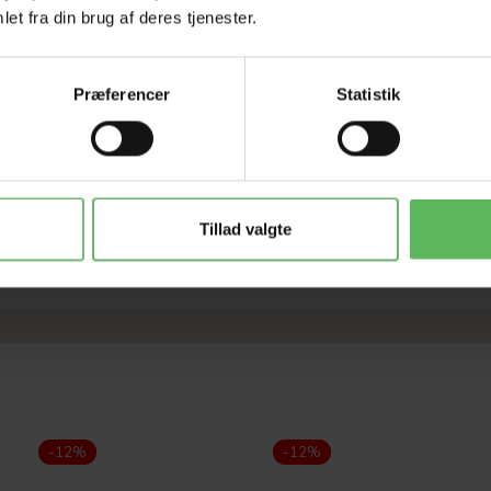
et fra din brug af deres tjenester.
TRÆ LEGESÆT MED 2
STOR GRÆS/HØ BOLD
DELE
Præferencer
Statistik
25,52 DKK
39,60 DKK
29,00 DKK
45,00 DKK
Du sparer:
3,48 DKK
Du sparer:
5,40 DKK
Tillad valgte
LÆG I KURV
LÆG I KURV
-12%
-12%