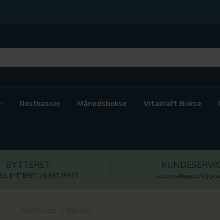
Restkasser
Månedsbokse
Vitakraft Bokse
BYTTERET
KUNDESERVI
ES BYTTERET OG RETURRET
kaeledyrsshoppen10@gmai
Rest Kasser Til Marsvin