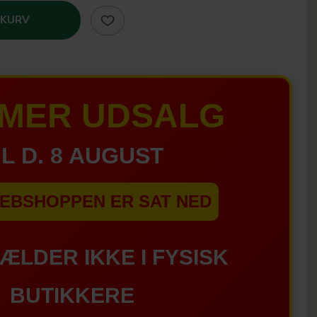
 KURV
MER UDSALG
IL D. 8 AUGUST
EBSHOPPEN ER SAT NED
GÆLDER IKKE I FYSISK
BUTIKKERE