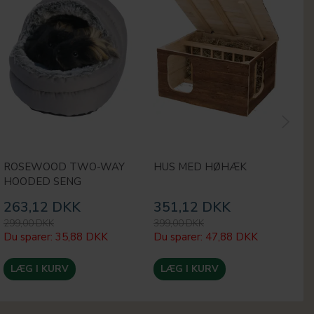
ROSEWOOD TWO-WAY
HUS MED HØHÆK
F
HOODED SENG
K
263,12 DKK
351,12 DKK
8
299,00 DKK
399,00 DKK
99
Du sparer:
35,88 DKK
Du sparer:
47,88 DKK
Du
LÆG I KURV
LÆG I KURV