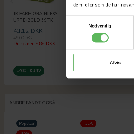
dem, eller som de har indsaml
JR FARM GRAINLESS
TRÆ RULLE
Samtykkevalg
URTE-BOLD 3STK
Nødvendig
43,12 DKK
26,40 DKK
49,00 DKK
30,00 DKK
Du sparer:
5,88 DKK
Du sparer:
3,60 DKK
Afvis
LÆG I KURV
LÆG I KURV
ANDRE FANDT OGSÅ
Populær
-12%
-50%