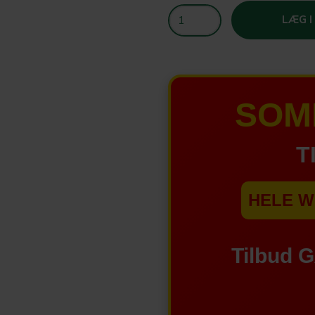
LÆG I
SOM
T
HELE W
Tilbud 