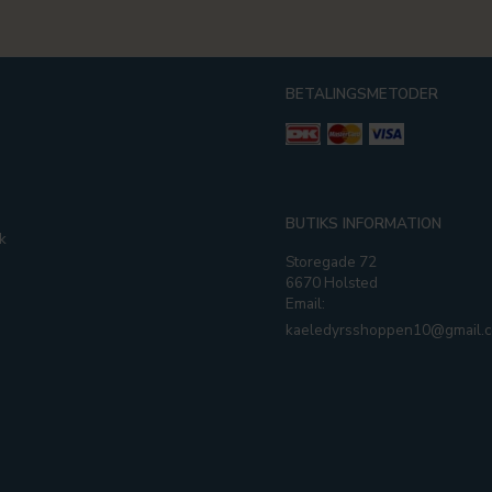
BETALINGSMETODER
g
BUTIKS INFORMATION
k
Storegade 72
6670 Holsted
Email:
kaeledyrsshoppen10@gmail.