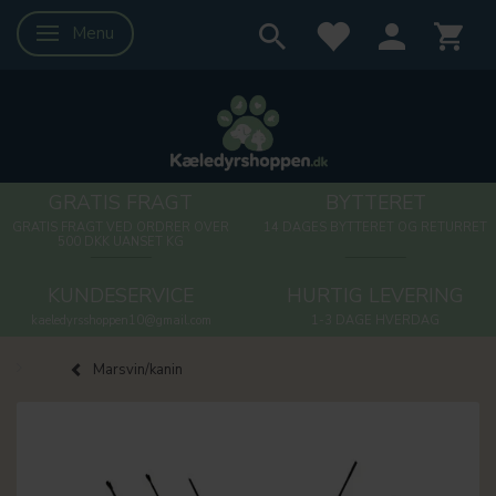
Menu
Skifte navigation
GRATIS FRAGT
BYTTERET
GRATIS FRAGT VED ORDRER OVER
14 DAGES BYTTERET OG RETURRET
500 DKK UANSET KG
KUNDESERVICE
HURTIG LEVERING
kaeledyrsshoppen10@gmail.com
1-3 DAGE HVERDAG
Marsvin/kanin