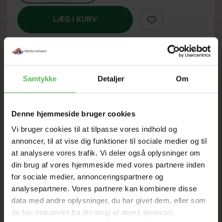
LÆG I KURV
SOMMER
Samtykke
Detaljer
Om
UDSALG
Denne hjemmeside bruger cookies
Vi bruger cookies til at tilpasse vores indhold og
TIL D. 8 AUGUST
annoncer, til at vise dig funktioner til sociale medier og til
at analysere vores trafik. Vi deler også oplysninger om
din brug af vores hjemmeside med vores partnere inden
HELE WEBSHOPPEN ER
for sociale medier, annonceringspartnere og
SAT NED
analysepartnere. Vores partnere kan kombinere disse
data med andre oplysninger, du har givet dem, eller som
de har indsamlet fra din brug af deres tjenester.