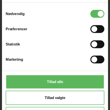
Tilbud GÆLDER IKKE
Samtykkevalg
I FYSISK BUTIKKERE
Nødvendig
Præferencer
Statistik
Marketing
ANDRE FANDT OGSÅ
Populær
Populær
Tillad alle
-50%
-50%
Tillad valgte