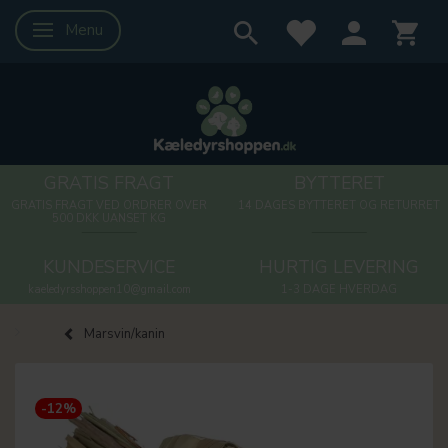
Menu
Skifte navigation
GRATIS FRAGT
BYTTERET
GRATIS FRAGT VED ORDRER OVER
14 DAGES BYTTERET OG RETURRET
500 DKK UANSET KG
KUNDESERVICE
HURTIG LEVERING
kaeledyrsshoppen10@gmail.com
1-3 DAGE HVERDAG
Marsvin/kanin
-12%