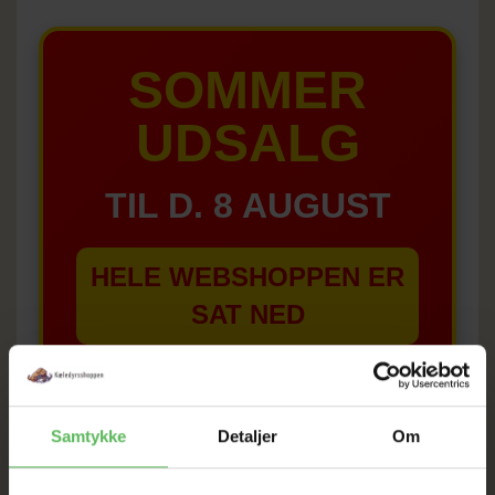
SOMMER
UDSALG
TIL D. 8 AUGUST
HELE WEBSHOPPEN ER
SAT NED
Tilbud GÆLDER IKKE
Samtykke
Detaljer
Om
I FYSISK BUTIKKERE