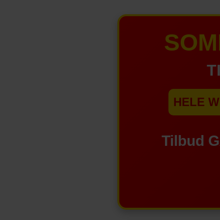
SOM
T
HELE W
Tilbud 