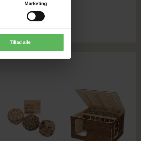
Marketing
20,00 DKK
LÆG I KURV
Tillad alle