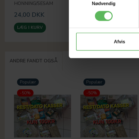
HONNING/SESAM
Nødvendig
24,00 DKK
39,00 DKK
LÆG I KURV
LÆG I KURV
Afvis
ANDRE FANDT OGSÅ
Populær
Populær
-50%
-50%