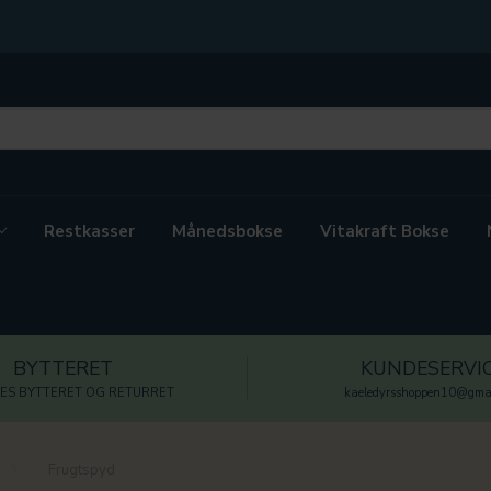
Restkasser
Månedsbokse
Vitakraft Bokse
BYTTERET
KUNDESERVI
ES BYTTERET OG RETURRET
kaeledyrsshoppen10@gmai
Frugtspyd