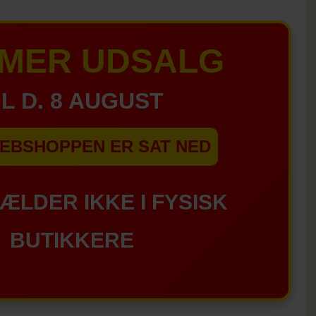
MER UDSALG
IL D. 8 AUGUST
EBSHOPPEN ER SAT NED
GÆLDER IKKE I FYSISK
BUTIKKERE