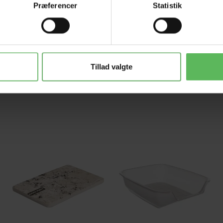
Præferencer
Statistik
129,00 DKK
35,00 DKK
LÆG I KURV
LÆG I KURV
Tillad valgte