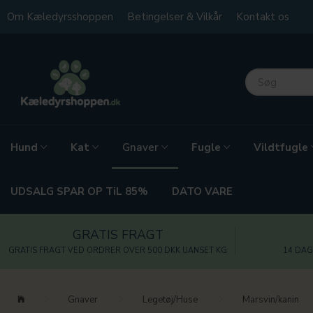
Om Kæledyrsshoppen
Betingelser & Vilkår
Kontakt os
Hund
Kat
Fugle
Vildtfugle
Gnaver
UDSALG SPAR OP TiL 85%
DATO VARE
GRATIS FRAGT
GRATIS FRAGT VED ORDRER OVER 500 DKK UANSET KG
14 DAG
Gnaver
Legetøj/Huse
Marsvin/kanin