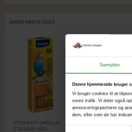
ANDRE KØBTE OGSÅ
Samtykke
Denne hjemmeside bruger c
Vi bruger cookies til at tilpas
vores trafik. Vi deler også 
annonceringspartnere og anal
dem, eller som de har indsaml
VITAKRAFT UNDULAT
TRÆ GYNGE MED 2 TRÆ
Samtykkevalg
STÆNGER MED
KUGLER