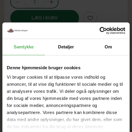
LÆG I KURV
Samtykke
Detaljer
Om
SOMMER
UDSALG
Denne hjemmeside bruger cookies
Vi bruger cookies til at tilpasse vores indhold og
annoncer, til at vise dig funktioner til sociale medier og til
TIL D. 8 AUGUST
at analysere vores trafik. Vi deler også oplysninger om
din brug af vores hjemmeside med vores partnere inden
for sociale medier, annonceringspartnere og
HELE WEBSHOPPEN ER
analysepartnere. Vores partnere kan kombinere disse
SAT NED
data med andre oplysninger, du har givet dem, eller som
de har indsamlet fra din brug af deres tjenester.