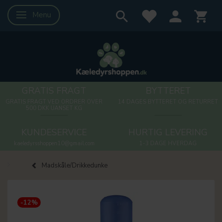
Menu
Skifte navigation
GRATIS FRAGT
BYTTERET
GRATIS FRAGT VED ORDRER OVER
14 DAGES BYTTERET OG RETURRET
500 DKK UANSET KG
KUNDESERVICE
HURTIG LEVERING
kaeledyrsshoppen10@gmail.com
1-3 DAGE HVERDAG
Madskåle/Drikkedunke
-12%