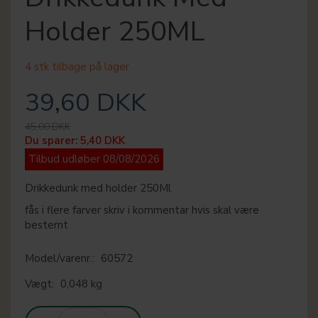
Holder 250ML
4 stk tilbage på lager
39,60 DKK
45,00 DKK
Du sparer:
5,40 DKK
Tilbud udløber 08/08/2026
Drikkedunk med holder 250Ml
fås i flere farver skriv i kommentar hvis skal være
bestemt
Model/varenr.:
60572
Vægt:
0,048 kg