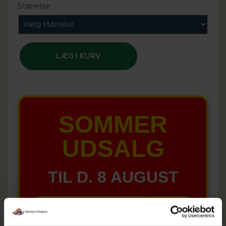
Størrelse:
LÆG I KURV
SOMMER
UDSALG
TIL D. 8 AUGUST
HELE WEBSHOPPEN ER