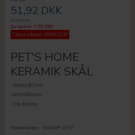
51,92 DKK
59,00 DKK
Du sparer:
7,08 DKK
Tilbud udløber 08/08/2026
PET'S HOME
KERAMIK SKÅL
- 300ml/Ø12cm
-600ml/Ø16cm
-1,4L/Ø20cm
Model/varenr.:
WSHOP-2757