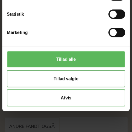
Statistik
Marketing
TRENDY SKÅL MED
Tillad alle
KATTE
34,32 DKK
39,00 DKK
Tillad valgte
Du sparer:
4,68 DKK
SE PRODUKTET
Afvis
ANDRE FANDT OGSÅ