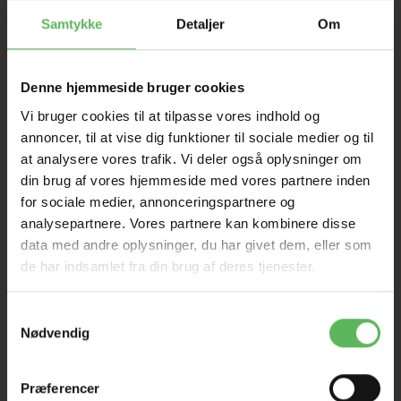
SAT NED
Samtykke
Detaljer
Om
Tilbud GÆLDER IKKE
Denne hjemmeside bruger cookies
I FYSISK BUTIKKERE
Vi bruger cookies til at tilpasse vores indhold og
annoncer, til at vise dig funktioner til sociale medier og til
at analysere vores trafik. Vi deler også oplysninger om
din brug af vores hjemmeside med vores partnere inden
for sociale medier, annonceringspartnere og
analysepartnere. Vores partnere kan kombinere disse
data med andre oplysninger, du har givet dem, eller som
de har indsamlet fra din brug af deres tjenester.
ANDRE KØBTE OGSÅ
Samtykkevalg
Nødvendig
Udsolgt
-12%
Præferencer