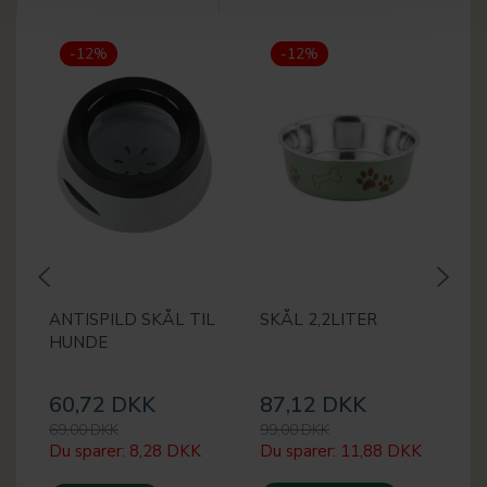
-12%
-12%
ANTISPILD SKÅL TIL
SKÅL 2,2LITER
D
HUNDE
V
60,72 DKK
87,12 DKK
2
69,00 DKK
99,00 DKK
32
Du sparer:
8,28 DKK
Du sparer:
11,88 DKK
Du