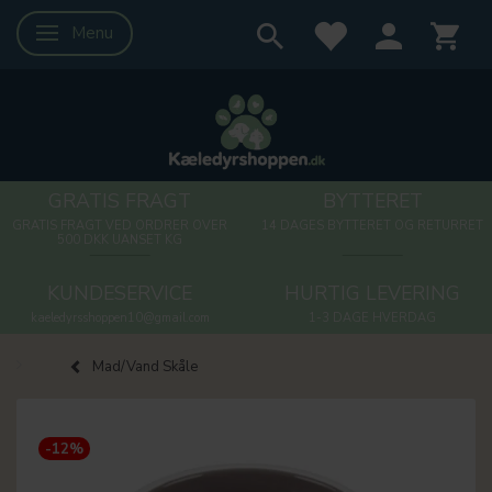
Menu
Skifte navigation
GRATIS FRAGT
BYTTERET
GRATIS FRAGT VED ORDRER OVER
14 DAGES BYTTERET OG RETURRET
500 DKK UANSET KG
KUNDESERVICE
HURTIG LEVERING
kaeledyrsshoppen10@gmail.com
1-3 DAGE HVERDAG
Mad/Vand Skåle
-12%