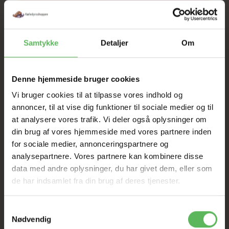
SOMMER
UDSALG
Samtykke
Detaljer
Om
TIL D. 8 AUGUST
Denne hjemmeside bruger cookies
Vi bruger cookies til at tilpasse vores indhold og
HELE WEBSHOPPEN ER
annoncer, til at vise dig funktioner til sociale medier og til
SAT NED
at analysere vores trafik. Vi deler også oplysninger om
din brug af vores hjemmeside med vores partnere inden
for sociale medier, annonceringspartnere og
Tilbud GÆLDER IKKE
analysepartnere. Vores partnere kan kombinere disse
data med andre oplysninger, du har givet dem, eller som
I FYSISK BUTIKKERE
de har indsamlet fra din brug af deres tjenester.
Samtykkevalg
Nødvendig