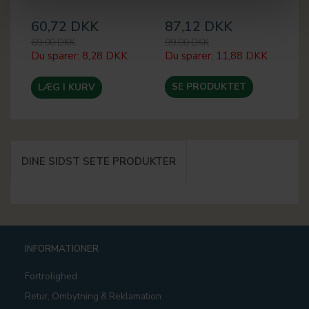
60,72 DKK
87,12 DKK
2
69,00 DKK
99,00 DKK
32
Du sparer:
8,28 DKK
Du sparer:
11,88 DKK
Du
SE PRODUKTET
LÆG I KURV
DINE SIDST SETE PRODUKTER
INFORMATIONER
Fortrolighed
Retur, Ombytning & Reklamation