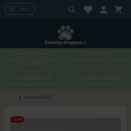
Menu
Skifte navigation
GRATIS FRAGT
BYTTERET
GRATIS FRAGT VED ORDRER OVER
14 DAGES BYTTERET OG RETURRET
500 DKK UANSET KG
KUNDESERVICE
HURTIG LEVERING
kaeledyrsshoppen10@gmail.com
1-3 DAGE HVERDAG
Mad/Vand Skåle
-12%