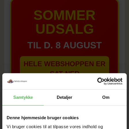
SOMMER
UDSALG
TIL D. 8 AUGUST
HELE WEBSHOPPEN ER
SAT NED
Tilbud GÆLDER IKKE
Samtykke
Detaljer
Om
I FYSISK BUTIKKERE
Denne hjemmeside bruger cookies
Vi bruger cookies til at tilpasse vores indhold og