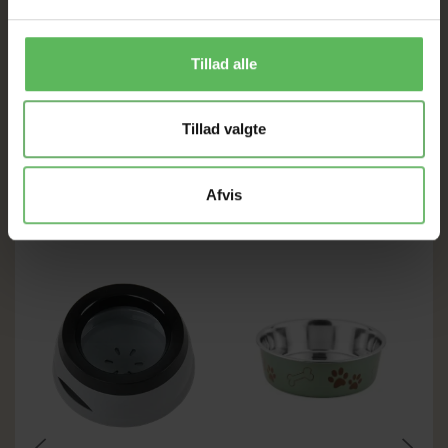
TIMOTHY HØ 1,5KG
45,00 DKK
169,00 DKK
Tillad alle
LÆG I KURV
LÆG I KURV
Tillad valgte
ANDRE FANDT OGSÅ
Afvis