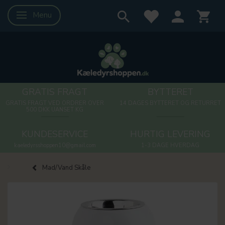
Menu
Skifte navigation
GRATIS FRAGT
BYTTERET
GRATIS FRAGT VED ORDRER OVER
14 DAGES BYTTERET OG RETURRET
500 DKK UANSET KG
KUNDESERVICE
HURTIG LEVERING
kaeledyrsshoppen10@gmail.com
1-3 DAGE HVERDAG
Mad/Vand Skåle