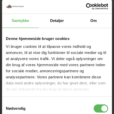
SOMMER
UDSALG
Samtykke
Detaljer
Om
TIL D. 22 AUGUST
Denne hjemmeside bruger cookies
HELE WEBSHOPPEN ER
Vi bruger cookies til at tilpasse vores indhold og
annoncer, til at vise dig funktioner til sociale medier og til
SAT NED
at analysere vores trafik. Vi deler også oplysninger om
din brug af vores hjemmeside med vores partnere inden
for sociale medier, annonceringspartnere og
Tilbud GÆLDER IKKE
analysepartnere. Vores partnere kan kombinere disse
data med andre oplysninger, du har givet dem, eller som
I FYSISK BUTIKKERE
de har indsamlet fra din brug af deres tjenester.
Samtykkevalg
Nødvendig