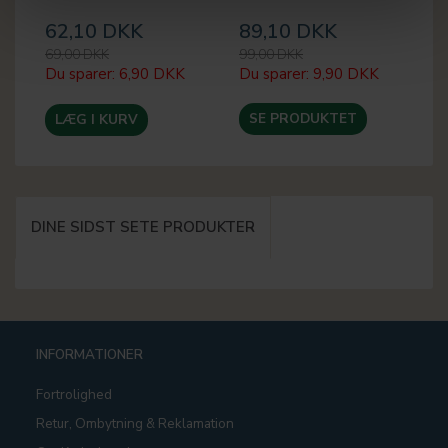
62,10 DKK
89,10 DKK
6
69,00 DKK
99,00 DKK
69
Du sparer:
6,90 DKK
Du sparer:
9,90 DKK
Du
SE PRODUKTET
LÆG I KURV
DINE SIDST SETE PRODUKTER
INFORMATIONER
Fortrolighed
Retur, Ombytning & Reklamation