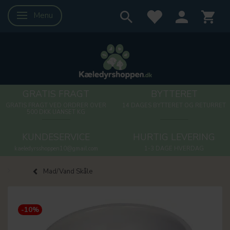
Menu
Skifte navigation
GRATIS FRAGT
BYTTERET
GRATIS FRAGT VED ORDRER OVER
14 DAGES BYTTERET OG RETURRET
500 DKK UANSET KG
KUNDESERVICE
HURTIG LEVERING
kaeledyrsshoppen10@gmail.com
1-3 DAGE HVERDAG
Mad/Vand Skåle
-10%