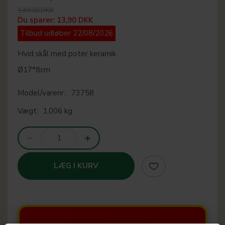
139,00 DKK
Du sparer:
13,90 DKK
Tilbud udløber 22/08/2026
Hvid skål med poter keramik
Ø17*8cm
Model/varenr.:
73758
Vægt:
1,006 kg
LÆG I KURV