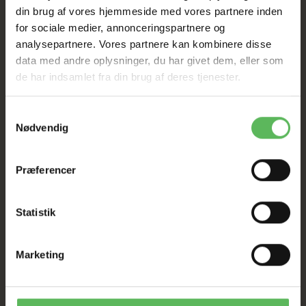
din brug af vores hjemmeside med vores partnere inden
for sociale medier, annonceringspartnere og
analysepartnere. Vores partnere kan kombinere disse
data med andre oplysninger, du har givet dem, eller som
de har indsamlet fra din brug af deres tjenester.
ANDRE FANDT OGSÅ
Samtykkevalg
Nødvendig
Populær
Populær
Præferencer
-50%
-26%
Statistik
Marketing