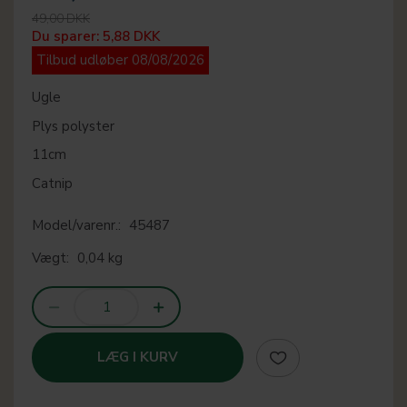
49,00 DKK
Du sparer:
5,88 DKK
Tilbud udløber 08/08/2026
Ugle
Plys polyster
11cm
Catnip
Model/varenr.:
45487
Vægt:
0,04 kg
LÆG I KURV