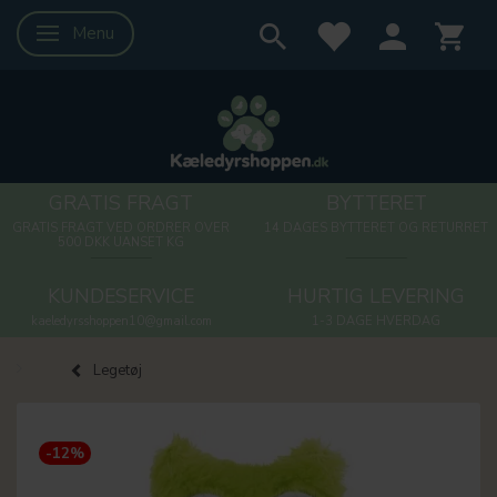
Menu
Skifte navigation
GRATIS FRAGT
BYTTERET
GRATIS FRAGT VED ORDRER OVER
14 DAGES BYTTERET OG RETURRET
500 DKK UANSET KG
KUNDESERVICE
HURTIG LEVERING
kaeledyrsshoppen10@gmail.com
1-3 DAGE HVERDAG
Legetøj
-12%