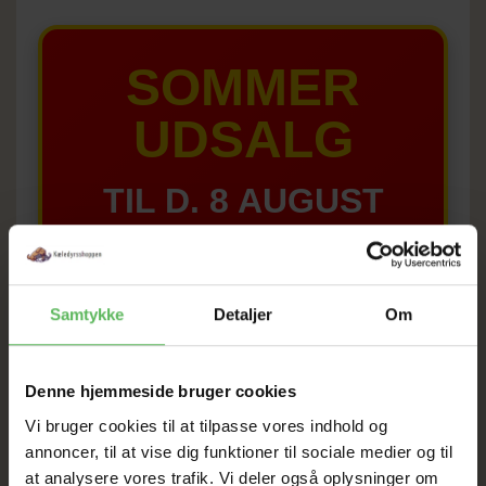
SOMMER
UDSALG
TIL D. 8 AUGUST
HELE WEBSHOPPEN ER
SAT NED
Samtykke
Detaljer
Om
Tilbud GÆLDER IKKE
Denne hjemmeside bruger cookies
Vi bruger cookies til at tilpasse vores indhold og
I FYSISK BUTIKKERE
annoncer, til at vise dig funktioner til sociale medier og til
at analysere vores trafik. Vi deler også oplysninger om