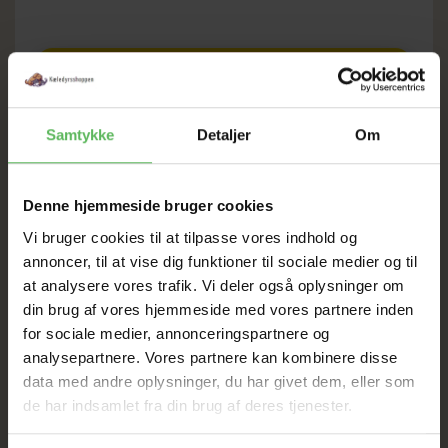
SOMMER
Samtykke
Detaljer
Om
UDSALG
TIL D. 8 AUGUST
Denne hjemmeside bruger cookies
Vi bruger cookies til at tilpasse vores indhold og
annoncer, til at vise dig funktioner til sociale medier og til
HELE WEBSHOPPEN ER
at analysere vores trafik. Vi deler også oplysninger om
SAT NED
din brug af vores hjemmeside med vores partnere inden
for sociale medier, annonceringspartnere og
analysepartnere. Vores partnere kan kombinere disse
Tilbud GÆLDER IKKE
data med andre oplysninger, du har givet dem, eller som
de har indsamlet fra din brug af deres tjenester.
I FYSISK BUTIKKERE