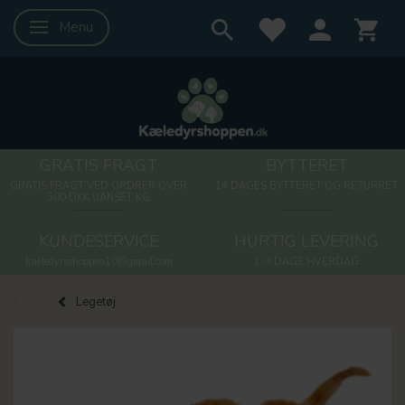
Menu
Skifte navigation
GRATIS FRAGT
BYTTERET
GRATIS FRAGT VED ORDRER OVER
14 DAGES BYTTERET OG RETURRET
500 DKK UANSET KG
KUNDESERVICE
HURTIG LEVERING
kaeledyrsshoppen10@gmail.com
1-3 DAGE HVERDAG
Legetøj