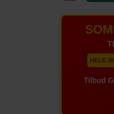
SOM
T
HELE W
Tilbud 