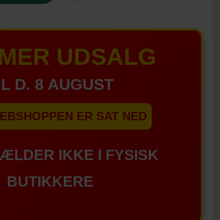
MER UDSALG
IL D. 8 AUGUST
EBSHOPPEN ER SAT NED
GÆLDER IKKE I FYSISK
BUTIKKERE