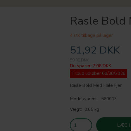
Rasle Bold 
4 stk tilbage på lager
51,92 DKK
59,00 DKK
Du sparer:
7,08 DKK
Tilbud udløber 08/08/2026
Rasle Bold Med Hale Fjer
Model/varenr.:
560013
Vægt:
0,05 kg
LÆG I