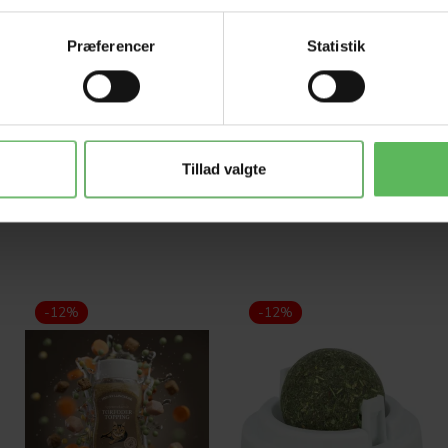
Præferencer
Statistik
Tillad valgte
-12%
-12%