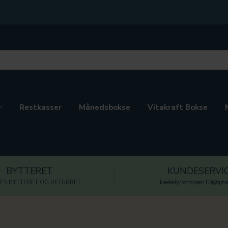
Restkasser
Månedsbokse
Vitakraft Bokse
BYTTERET
KUNDESERVI
ES BYTTERET OG RETURRET
kaeledyrsshoppen10@gmai