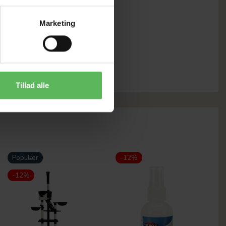
Marketing
Tillad alle
Populær
-12%
-12%