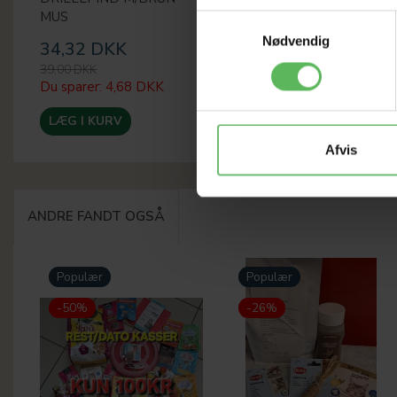
MUS
Samtykkevalg
Nødvendig
34,32 DKK
39,00 DKK
Du sparer:
4,68 DKK
LÆG I KURV
Afvis
ANDRE FANDT OGSÅ
Populær
Populær
-50%
-26%