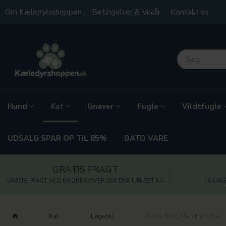
Om Kæledyrsshoppen
Betingelser & Vilkår
Kontakt os
Hund
Gnaver
Fugle
Vildtfugle
Kat
UDSALG SPAR OP TiL 85%
DATO VARE
GRATIS FRAGT
GRATIS FRAGT VED ORDRER OVER 500 DKK UANSET KG
14 DAG
Kat
Legetøj
Rasle Bold Med Hale Fjer