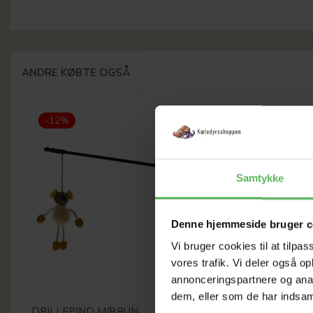
ANDRE KØBTE OGSÅ
-12%
Samtykke
Denne hjemmeside bruger c
Vi bruger cookies til at tilpas
vores trafik. Vi deler også 
annonceringspartnere og anal
dem, eller som de har indsaml
DRILLEPIND M/BRUN