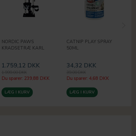
NORDIC PAWS
CATNIP PLAY SPRAY
A
KRADSETRÆ KARL
50ML
S
K
1.759,12 DKK
34,32 DKK
1
1.999,00 DKK
39,00 DKK
15
Du sparer:
239,88 DKK
Du sparer:
4,68 DKK
Du
LÆG I KURV
LÆG I KURV