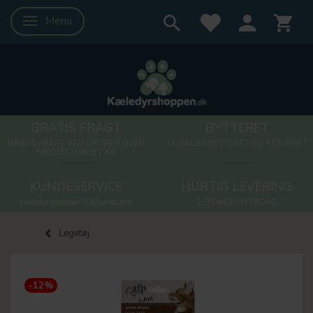
Menu
Skifte navigation
GRATIS FRAGT
BYTTERET
GRATIS FRAGT VED ORDRER OVER
14 DAGES BYTTERET OG RETURRET
500 DKK UANSET KG
KUNDESERVICE
HURTIG LEVERING
kaeledyrsshoppen10@gmail.com
1-3 DAGE HVERDAG
Legetøj
-12%