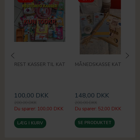
REST KASSER TIL KAT
MÅNEDSKASSE KAT
A
T
T
K
100,00 DKK
148,00 DKK
6
200,00 DKK
200,00 DKK
75
Du sparer:
100,00 DKK
Du sparer:
52,00 DKK
Du
SE PRODUKTET
LÆG I KURV