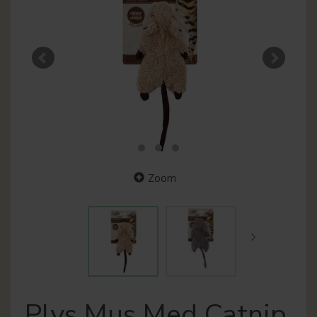
Zoom
Plys Mus Med Catnip