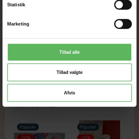
Statistik
Marketing
JOLLY PAW PUDE MED
EGERN MED CATNIP
KLOKKE OG CATNIP
34,32 DKK
39,60 DKK
Tillad alle
39,00 DKK
45,00 DKK
Du sparer:
4,68 DKK
Du sparer:
5,40 DKK
LÆG I KURV
LÆG I KURV
Tillad valgte
Afvis
ANDRE FANDT OGSÅ
Populær
Populær
-50%
-26%