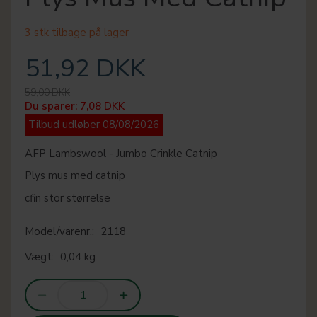
3 stk tilbage på lager
51,92 DKK
59,00 DKK
Du sparer:
7,08 DKK
Tilbud udløber 08/08/2026
AFP Lambswool - Jumbo Crinkle Catnip
Plys mus med catnip
cfin stor størrelse
Model/varenr.:
2118
Vægt:
0,04 kg