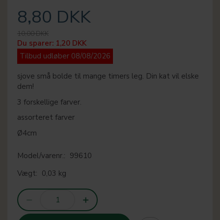
8,80 DKK
10,00 DKK
Du sparer:
1,20 DKK
Tilbud udløber 08/08/2026
sjove små bolde til mange timers leg. Din kat vil elske
dem!
3 forskellige farver.
assorteret farver
Ø4cm
Model/varenr.:
99610
Vægt:
0,03 kg