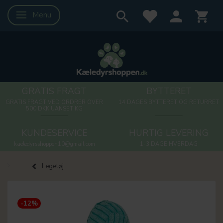
Menu
Skifte navigation
GRATIS FRAGT
BYTTERET
GRATIS FRAGT VED ORDRER OVER
14 DAGES BYTTERET OG RETURRET
500 DKK UANSET KG
KUNDESERVICE
HURTIG LEVERING
kaeledyrsshoppen10@gmail.com
1-3 DAGE HVERDAG
Legetøj
-12%