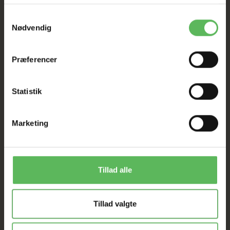
I FYSISK BUTIKKERE
Samtykkevalg
Nødvendig
Præferencer
Statistik
ANDRE FANDT OGSÅ
Marketing
Populær
Populær
-50%
-26%
Tillad alle
Tillad valgte