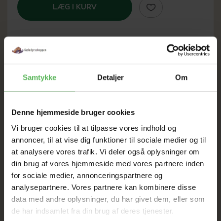
LÆG I KURV
SOMMER
Samtykke
Detaljer
Om
UDSALG
Denne hjemmeside bruger cookies
TIL D. 8 AUGUST
Vi bruger cookies til at tilpasse vores indhold og
annoncer, til at vise dig funktioner til sociale medier og til
at analysere vores trafik. Vi deler også oplysninger om
HELE WEBSHOPPEN ER
din brug af vores hjemmeside med vores partnere inden
SAT NED
for sociale medier, annonceringspartnere og
analysepartnere. Vores partnere kan kombinere disse
data med andre oplysninger, du har givet dem, eller som
Tilbud GÆLDER IKKE
de har indsamlet fra din brug af deres tjenester.