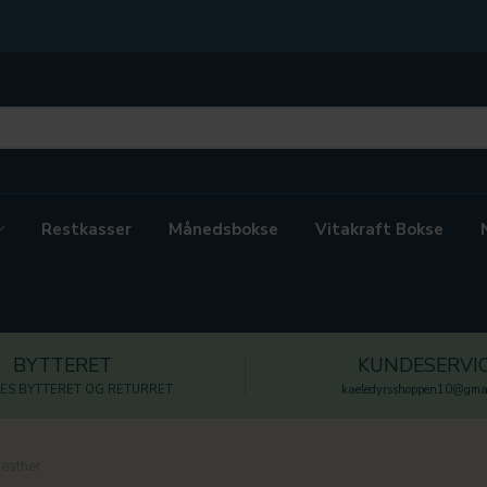
Restkasser
Månedsbokse
Vitakraft Bokse
BYTTERET
KUNDESERVI
ES BYTTERET OG RETURRET
kaeledyrsshoppen10@gmai
feather