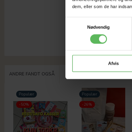
dem, eller som de har indsaml
Samtykkevalg
Nødvendig
Afvis
ANDRE FANDT OGSÅ
Populær
Populær
-50%
-26%