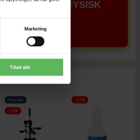
GÆLDER IKKE I FYSISK
BUTIKKERE
Marketing
Tillad alle
Populær
-12%
-12%