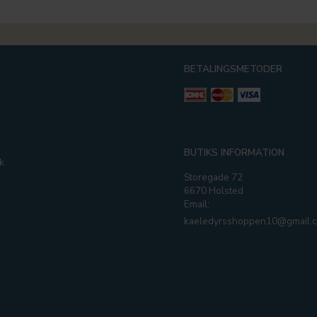
BETALINGSMETODER
g
BUTIKS INFORMATION
k
Storegade 72
6670 Holsted
Email:
kaeledyrsshoppen10@gmail.