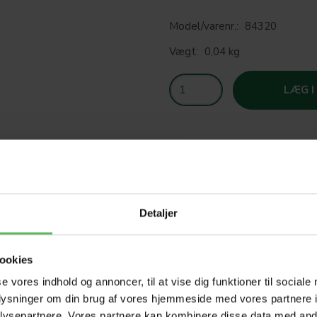
Model/varenr.:
84320
Vægt:
0,04 kg
LÆG I
SOM
Detaljer
T
ookies
HELE W
se vores indhold og annoncer, til at vise dig funktioner til sociale
oplysninger om din brug af vores hjemmeside med vores partnere i
ysepartnere. Vores partnere kan kombinere disse data med andr