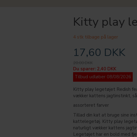
Kitty play l
4 stk tilbage på lager
17,60 DKK
20,00 DKK
Du sparer:
2,40 DKK
Tilbud udløber 08/08/2026
Kitty play legetøjet Redish fea
vækker kattens jagtinstinkt, s
assorteret farver
Tillad din kat at bruge sine ins
kattelegetøj. Kitty play legetø
naturligt vækker kattens jagtin
Legetøjet har en bold med fjer