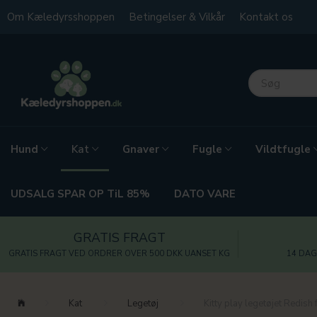
Om Kæledyrsshoppen
Betingelser & Vilkår
Kontakt os
Hund
Gnaver
Fugle
Vildtfugle
Kat
UDSALG SPAR OP TiL 85%
DATO VARE
GRATIS FRAGT
GRATIS FRAGT VED ORDRER OVER 500 DKK UANSET KG
14 DAG
Kat
Legetøj
Kitty play legetøjet Redish 