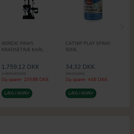
NORDIC PAWS
CATNIP PLAY SPRAY
A
KRADSETRÆ KARL
50ML
S
K
1.759,12 DKK
34,32 DKK
1
1.999,00 DKK
39,00 DKK
15
Du sparer:
239,88 DKK
Du sparer:
4,68 DKK
Du
LÆG I KURV
LÆG I KURV