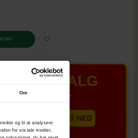
 KURV
MER UDSALG
Om
IL D. 8 AUGUST
EBSHOPPEN ER SAT NED
 medier og til at analysere
nden for sociale medier,
e oplysninger, du har givet