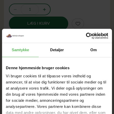
LÆG I KURV
Samtykke
Detaljer
Om
SOMMER
UDSALG
Denne hjemmeside bruger cookies
Vi bruger cookies til at tilpasse vores indhold og
annoncer, til at vise dig funktioner til sociale medier og til
TIL D. 8 AUGUST
at analysere vores trafik. Vi deler også oplysninger om
din brug af vores hjemmeside med vores partnere inden
HELE WEBSHOPPEN ER
for sociale medier, annonceringspartnere og
analysepartnere. Vores partnere kan kombinere disse
SAT NED
data med andre oplysninger, du har givet dem, eller som