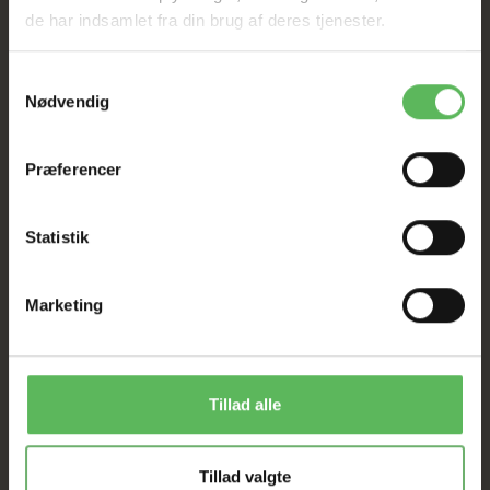
de har indsamlet fra din brug af deres tjenester.
Tilbud GÆLDER IKKE
Samtykkevalg
Nødvendig
I FYSISK BUTIKKERE
Præferencer
Statistik
Marketing
ANDRE FANDT OGSÅ
Populær
Populær
Tillad alle
-50%
-26%
Tillad valgte