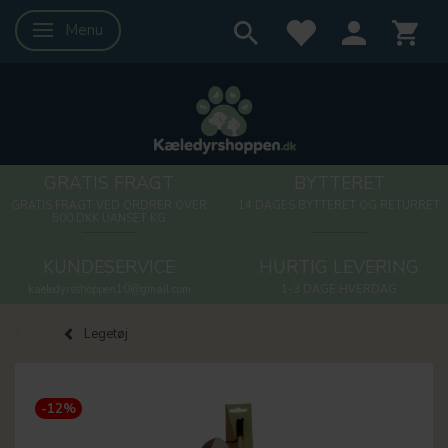
Menu
Skifte navigation
GRATIS FRAGT
BYTTERET
GRATIS FRAGT VED ORDRER OVER
14 DAGES BYTTERET OG RETURRET
500 DKK UANSET KG
KUNDESERVICE
HURTIG LEVERING
kaeledyrsshoppen10@gmail.com
1-3 DAGE HVERDAG
Legetøj
-12%