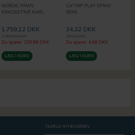
NORDIC PAWS
CATNIP PLAY SPRAY
A
KRADSETRÆ KARL
50ML
S
K
1.759,12 DKK
34,32 DKK
1
1.999,00 DKK
39,00 DKK
15
Du sparer:
239,88 DKK
Du sparer:
4,68 DKK
Du
LÆG I KURV
LÆG I KURV
TILMELD NYHEDSBREV