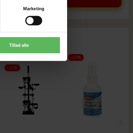
Marketing
Tillad alle
Populær
-12%
-12%