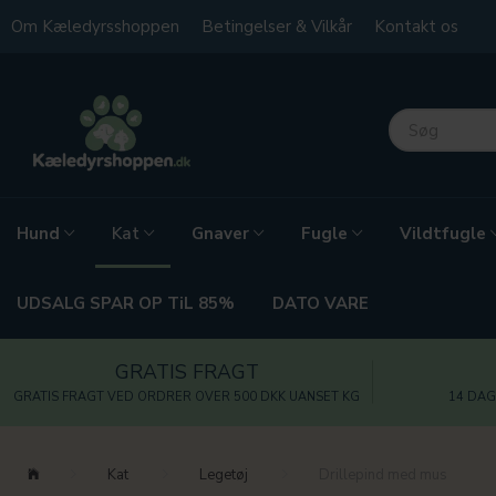
Om Kæledyrsshoppen
Betingelser & Vilkår
Kontakt os
Hund
Gnaver
Fugle
Vildtfugle
Kat
UDSALG SPAR OP TiL 85%
DATO VARE
GRATIS FRAGT
GRATIS FRAGT VED ORDRER OVER 500 DKK UANSET KG
14 DAG
Kat
Legetøj
Drillepind med mus