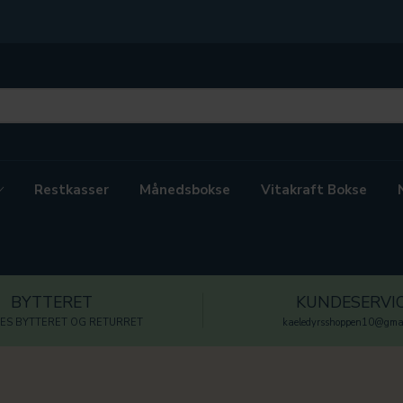
Restkasser
Månedsbokse
Vitakraft Bokse
BYTTERET
KUNDESERVI
ES BYTTERET OG RETURRET
kaeledyrsshoppen10@gmai