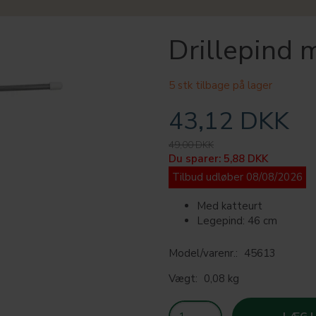
Drillepind
5 stk tilbage på lager
43,12 DKK
49,00 DKK
Du sparer:
5,88 DKK
Tilbud udløber 08/08/2026
Med katteurt
Legepind: 46 cm
Model/varenr.:
45613
Vægt:
0,08 kg