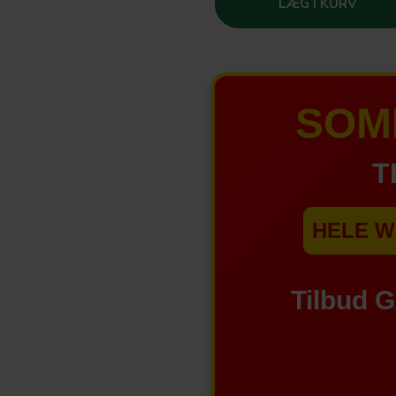
LÆG I KURV
SOM
T
HELE W
Tilbud 