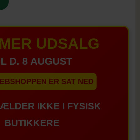
MER UDSALG
IL D. 8 AUGUST
EBSHOPPEN ER SAT NED
GÆLDER IKKE I FYSISK
BUTIKKERE