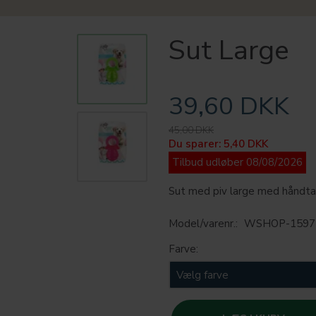
Sut Large
39,60 DKK
45,00 DKK
Du sparer:
5,40 DKK
Tilbud udløber 08/08/2026
Sut med piv large med håndtag 
Model/varenr.:
WSHOP-1597
Farve: