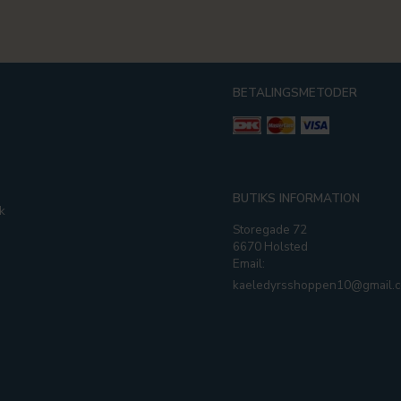
BETALINGSMETODER
g
BUTIKS INFORMATION
k
Storegade 72
6670 Holsted
Email:
kaeledyrsshoppen10@gmail.