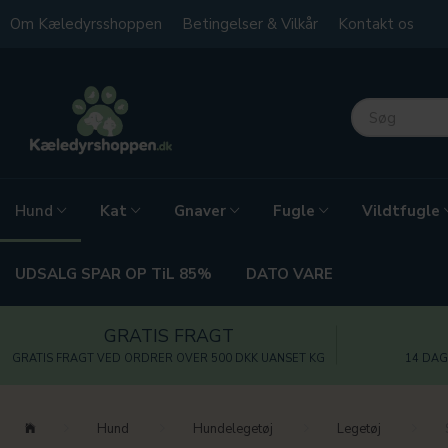
Om Kæledyrsshoppen
Betingelser & Vilkår
Kontakt os
Kat
Gnaver
Fugle
Vildtfugle
Hund
UDSALG SPAR OP TiL 85%
DATO VARE
GRATIS FRAGT
GRATIS FRAGT VED ORDRER OVER 500 DKK UANSET KG
14 DAG
Hund
Hundelegetøj
Legetøj