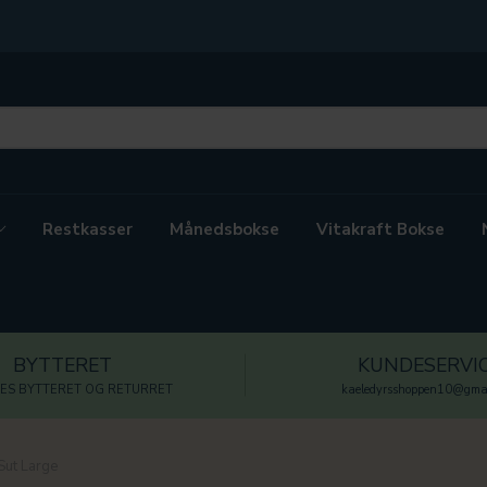
Restkasser
Månedsbokse
Vitakraft Bokse
BYTTERET
KUNDESERVI
ES BYTTERET OG RETURRET
kaeledyrsshoppen10@gmai
Sut Large