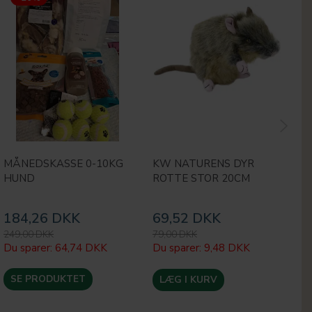
MÅNEDSKASSE 0-10KG
KW NATURENS DYR
A
HUND
ROTTE STOR 20CM
S
K
184,26 DKK
69,52 DKK
1
249,00 DKK
79,00 DKK
22
Du sparer:
64,74 DKK
Du sparer:
9,48 DKK
Du
SE PRODUKTET
LÆG I KURV