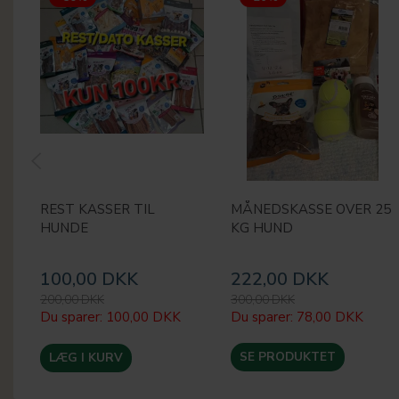
REST KASSER TIL
MÅNEDSKASSE OVER 25
HUNDE
KG HUND
100,00 DKK
222,00 DKK
200,00 DKK
300,00 DKK
Du sparer:
100,00 DKK
Du sparer:
78,00 DKK
SE PRODUKTET
LÆG I KURV