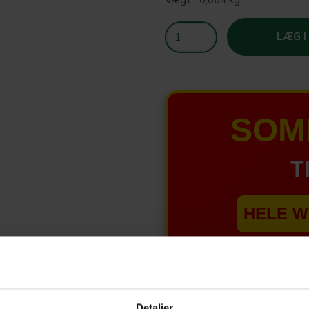
LÆG I
SOM
T
HELE W
Tilbud 
Detaljer