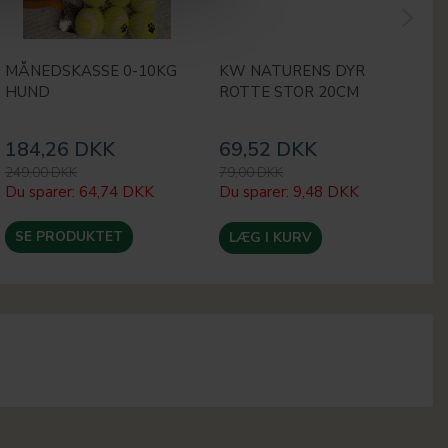
MÅNEDSKASSE 0-10KG
KW NATURENS DYR
A
HUND
ROTTE STOR 20CM
S
K
184,26 DKK
69,52 DKK
1
249,00 DKK
79,00 DKK
22
Du sparer:
64,74 DKK
Du sparer:
9,48 DKK
Du
SE PRODUKTET
LÆG I KURV