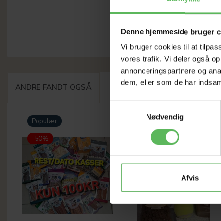
Denne hjemmeside bruger c
Vi bruger cookies til at tilpas
vores trafik. Vi deler også 
annonceringspartnere og anal
dem, eller som de har indsaml
ANDRE FANDT OGSÅ
Samtykkevalg
Nødvendig
Populær
Populær
-50%
-26%
Afvis