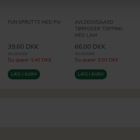
FUN SPRUTTE MED PIV
AVLSKOVGAARD
TØRFODER TOPPING
MED LAM
39,60 DKK
66,00 DKK
45,00 DKK
75,00 DKK
Du sparer:
5,40 DKK
Du sparer:
9,00 DKK
LÆG I KURV
LÆG I KURV