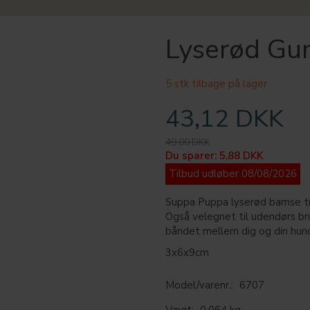
Lyserød Gu
5 stk tilbage på lager
43,12 DKK
49,00 DKK
Du sparer:
5,88 DKK
Tilbud udløber 08/08/2026
Suppa Puppa lyserød bamse til
Også velegnet til udendørs br
båndet mellem dig og din hun
3x6x9cm
Model/varenr.:
6707
Vægt:
0,064 kg