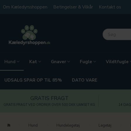
Om Kæledyrsshoppen
Betingelser & Vilkår
Kontakt os
Kat
Gnaver
Fugle
Vildtfugle
Hund
UDSALG SPAR OP TiL 85%
DATO VARE
GRATIS FRAGT
GRATIS FRAGT VED ORDRER OVER 500 DKK UANSET KG
14 DAG
Hund
Hundelegetøj
Legetøj