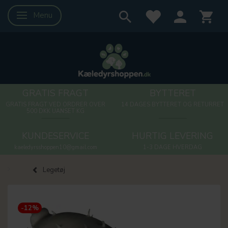
Menu
Skifte navigation
GRATIS FRAGT
BYTTERET
GRATIS FRAGT VED ORDRER OVER
14 DAGES BYTTERET OG RETURRET
500 DKK UANSET KG
KUNDESERVICE
HURTIG LEVERING
kaeledyrsshoppen10@gmail.com
1-3 DAGE HVERDAG
Legetøj
-12%