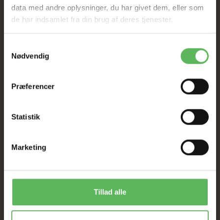
data med andre oplysninger, du har givet dem, eller som
SAT NED
de har indsamlet fra din brug af deres tjenester.
Samtykkevalg
Tilbud GÆLDER IKKE
Nødvendig
I FYSISK BUTIKKERE
Præferencer
Statistik
Marketing
ANDRE FANDT OGSÅ
Tillad alle
Populær
Populær
-50%
-26%