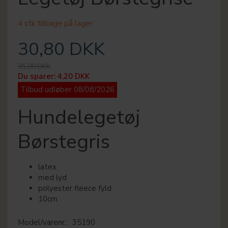
4 stk tilbage på lager
30,80 DKK
35,00 DKK
Du sparer:
4,20 DKK
Tilbud udløber 08/08/2026
Hundelegetøj
Børstegris
latex
med lyd
polyester fleece fyld
10cm
Model/varenr.:
35190