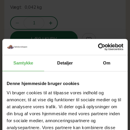
Vægt:
0,042 kg
LÆG I KURV
Samtykke
Detaljer
Om
SOMMER
Denne hjemmeside bruger cookies
UDSALG
Vi bruger cookies til at tilpasse vores indhold og
annoncer, til at vise dig funktioner til sociale medier og til
TIL D. 8 AUGUST
at analysere vores trafik. Vi deler også oplysninger om
din brug af vores hjemmeside med vores partnere inden
for sociale medier, annonceringspartnere og
HELE WEBSHOPPEN ER
analysepartnere. Vores partnere kan kombinere disse