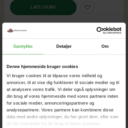
LÆG I KURV
SOMMER
Samtykke
Detaljer
Om
UDSALG
Denne hjemmeside bruger cookies
TIL D. 8 AUGUST
Vi bruger cookies til at tilpasse vores indhold og
annoncer, til at vise dig funktioner til sociale medier og til
at analysere vores trafik. Vi deler også oplysninger om
HELE WEBSHOPPEN ER
din brug af vores hjemmeside med vores partnere inden
SAT NED
for sociale medier, annonceringspartnere og
analysepartnere. Vores partnere kan kombinere disse
data med andre oplysninger, du har givet dem, eller som
de har indsamlet fra din brug af deres tjenester.
Tilbud GÆLDER IKKE