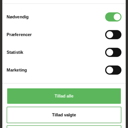
Samtykkevalg
I FYSISK BUTIKKERE
Nødvendig
Præferencer
Statistik
ANDRE FANDT OGSÅ
Marketing
Populær
Populær
-50%
-26%
Tillad alle
Tillad valgte