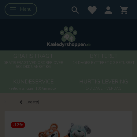
Menu
Skifte navigation
GRATIS FRAGT
BYTTERET
GRATIS FRAGT VED ORDRER OVER
14 DAGES BYTTERET OG RETURRET
500 DKK UANSET KG
KUNDESERVICE
HURTIG LEVERING
kaeledyrsshoppen10@gmail.com
1-3 DAGE HVERDAG
Legetøj
-12%