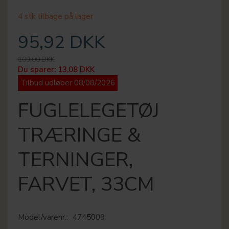
4 stk tilbage på lager
95,92 DKK
109,00 DKK
Du sparer:
13,08 DKK
Tilbud udløber 08/08/2026
FUGLELEGETØJ
TRÆRINGE &
TERNINGER,
FARVET, 33CM
Model/varenr.:
4745009