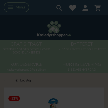
Menu
Skifte navigation
GRATIS FRAGT
BYTTERET
GRATIS FRAGT VED ORDRER OVER
14 DAGES BYTTERET OG RETURRET
500 DKK UANSET KG
KUNDESERVICE
HURTIG LEVERING
kaeledyrsshoppen10@gmail.com
1-3 DAGE HVERDAG
Legetøj
-12%