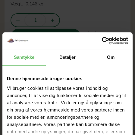
Vægt:
0,146 kg
LÆG I KURV
Samtykke
Detaljer
Om
SOMMER
Denne hjemmeside bruger cookies
UDSALG
Vi bruger cookies til at tilpasse vores indhold og
annoncer, til at vise dig funktioner til sociale medier og til
at analysere vores trafik. Vi deler også oplysninger om
TIL D. 8 AUGUST
din brug af vores hjemmeside med vores partnere inden
for sociale medier, annonceringspartnere og
analysepartnere. Vores partnere kan kombinere disse
HELE WEBSHOPPEN ER
data med andre oplysninger, du har givet dem, eller som