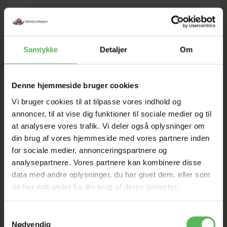
SOMMER
Samtykke
Detaljer
Om
UDSALG
Denne hjemmeside bruger cookies
TIL D. 8 AUGUST
Vi bruger cookies til at tilpasse vores indhold og
annoncer, til at vise dig funktioner til sociale medier og til
HELE WEBSHOPPEN ER
at analysere vores trafik. Vi deler også oplysninger om
SAT NED
din brug af vores hjemmeside med vores partnere inden
for sociale medier, annonceringspartnere og
analysepartnere. Vores partnere kan kombinere disse
data med andre oplysninger, du har givet dem, eller som
Tilbud GÆLDER IKKE
de har indsamlet fra din brug af deres tjenester.
I FYSISK BUTIKKERE
Samtykkevalg
Nødvendig