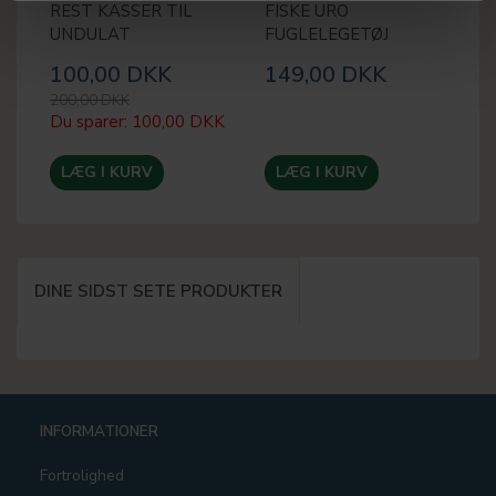
REST KASSER TIL
FISKE URO
M
UNDULAT
FUGLELEGETØJ
U
100,00 DKK
149,00 DKK
1
200,00 DKK
20
Du sparer:
100,00 DKK
Du
LÆG I KURV
LÆG I KURV
DINE SIDST SETE PRODUKTER
INFORMATIONER
Fortrolighed