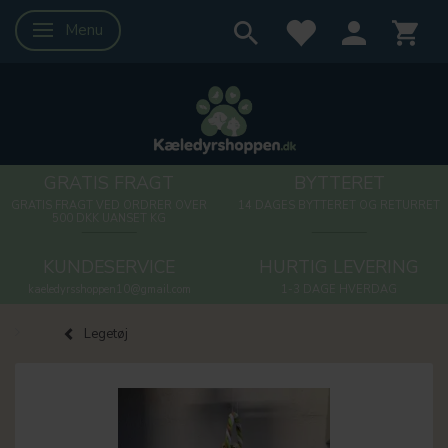
Menu
Skifte navigation
GRATIS FRAGT
BYTTERET
GRATIS FRAGT VED ORDRER OVER
14 DAGES BYTTERET OG RETURRET
500 DKK UANSET KG
KUNDESERVICE
HURTIG LEVERING
kaeledyrsshoppen10@gmail.com
1-3 DAGE HVERDAG
Legetøj