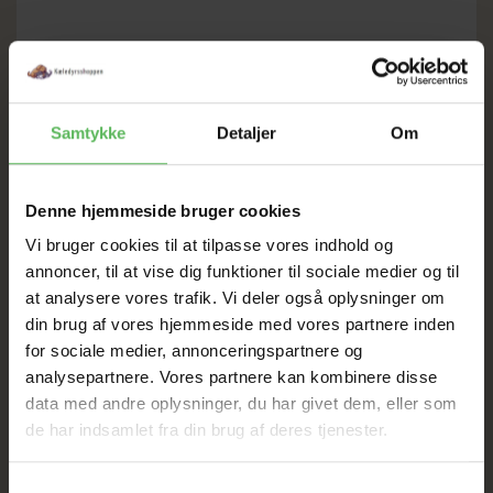
SOMMER
Samtykke
Detaljer
Om
UDSALG
Denne hjemmeside bruger cookies
TIL D. 8 AUGUST
Vi bruger cookies til at tilpasse vores indhold og
annoncer, til at vise dig funktioner til sociale medier og til
HELE WEBSHOPPEN ER
at analysere vores trafik. Vi deler også oplysninger om
din brug af vores hjemmeside med vores partnere inden
SAT NED
for sociale medier, annonceringspartnere og
analysepartnere. Vores partnere kan kombinere disse
data med andre oplysninger, du har givet dem, eller som
Tilbud GÆLDER IKKE
de har indsamlet fra din brug af deres tjenester.
I FYSISK BUTIKKERE
Samtykkevalg