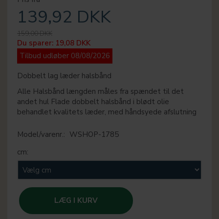
139,92 DKK
159,00 DKK
Du sparer:
19,08 DKK
Tilbud udløber 08/08/2026
Dobbelt lag læder halsbånd
Alle Halsbånd længden måles fra spændet til det
andet hul Flade dobbelt halsbånd i blødt olie
behandlet kvalitets læder, med håndsyede afslutning
Model/varenr.:
WSHOP-1785
cm:
LÆG I KURV