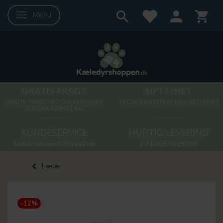
Menu
Skifte navigation
GRATIS FRAGT
BYTTERET
GRATIS FRAGT VED ORDRER OVER
14 DAGES BYTTERET OG RETURRET
500 DKK UANSET KG
KUNDESERVICE
HURTIG LEVERING
kaeledyrsshoppen10@gmail.com
1-3 DAGE HVERDAG
Læder
-12%