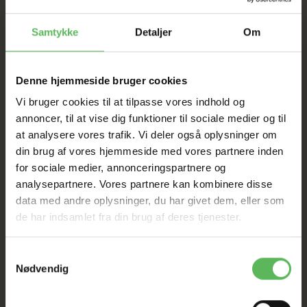
SOMMER
Samtykke
Detaljer
Om
UDSALG
TIL D. 8 AUGUST
Denne hjemmeside bruger cookies
Vi bruger cookies til at tilpasse vores indhold og
annoncer, til at vise dig funktioner til sociale medier og til
HELE WEBSHOPPEN ER
at analysere vores trafik. Vi deler også oplysninger om
SAT NED
din brug af vores hjemmeside med vores partnere inden
for sociale medier, annonceringspartnere og
analysepartnere. Vores partnere kan kombinere disse
Tilbud GÆLDER IKKE
data med andre oplysninger, du har givet dem, eller som
de har indsamlet fra din brug af deres tjenester.
I FYSISK BUTIKKERE
Samtykkevalg
Nødvendig