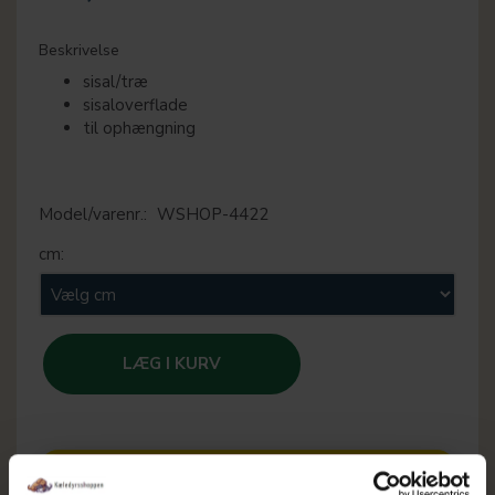
Beskrivelse
sisal/træ
sisaloverflade
til ophængning
Model/varenr.:
WSHOP-4422
cm:
LÆG I KURV