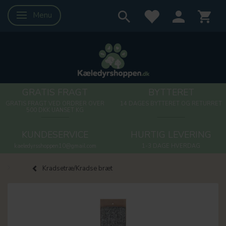
Menu
Skifte navigation
GRATIS FRAGT
BYTTERET
GRATIS FRAGT VED ORDRER OVER
14 DAGES BYTTERET OG RETURRET
500 DKK UANSET KG
KUNDESERVICE
HURTIG LEVERING
kaeledyrsshoppen10@gmail.com
1-3 DAGE HVERDAG
Kradsetræ/Kradse bræt