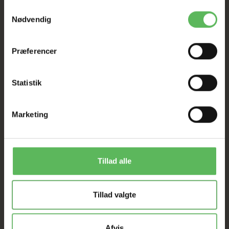
Samtykkevalg
I FYSISK BUTIKKERE
Nødvendig
Præferencer
Statistik
ANDRE FANDT OGSÅ
Marketing
Populær
Populær
-26%
-26%
Tillad alle
Tillad valgte
Afvis