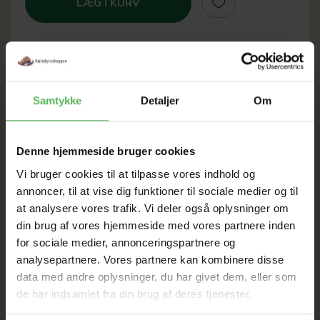
LÆG I KURV
SOMMER
Samtykke
Detaljer
Om
UDSALG
Denne hjemmeside bruger cookies
TIL D. 8 AUGUST
Vi bruger cookies til at tilpasse vores indhold og
annoncer, til at vise dig funktioner til sociale medier og til
at analysere vores trafik. Vi deler også oplysninger om
HELE WEBSHOPPEN ER
din brug af vores hjemmeside med vores partnere inden
SAT NED
for sociale medier, annonceringspartnere og
analysepartnere. Vores partnere kan kombinere disse
data med andre oplysninger, du har givet dem, eller som
de har indsamlet fra din brug af deres tjenester.
Tilbud GÆLDER IKKE