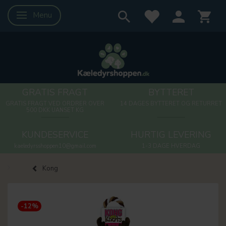
Menu
Skifte navigation
GRATIS FRAGT
BYTTERET
GRATIS FRAGT VED ORDRER OVER
14 DAGES BYTTERET OG RETURRET
500 DKK UANSET KG
KUNDESERVICE
HURTIG LEVERING
kaeledyrsshoppen10@gmail.com
1-3 DAGE HVERDAG
Kong
-12%