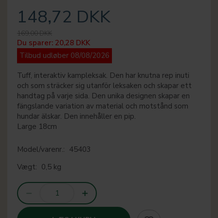
148,72 DKK
169,00 DKK
Du sparer:
20,28 DKK
Tilbud udløber 08/08/2026
Tuff, interaktiv kampleksak. Den har knutna rep inuti
och som sträcker sig utanför leksaken och skapar ett
handtag på varje sida. Den unika designen skapar en
fängslande variation av material och motstånd som
hundar älskar. Den innehåller en pip.
Large 18cm
Model/varenr.:
45403
Vægt:
0,5 kg