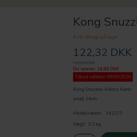
Kong Snuzz
4 stk tilbage på lager
122,32 DKK
139,00 DKK
Du sparer:
16,68 DKK
Tilbud udløber 08/08/2026
Kong Snuzzles Kiddos Kanin
small 24cm
Model/varenr.:
341173
Vægt:
0,2 kg