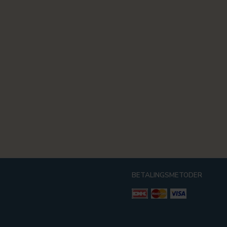
BETALINGSMETODER
g