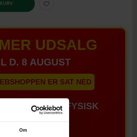
 KURV
MER UDSALG
IL D. 8 AUGUST
EBSHOPPEN ER SAT NED
GÆLDER IKKE I FYSISK
BUTIKKERE
Om