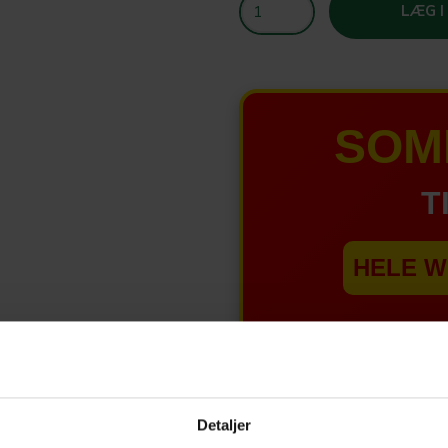
LÆG I
SOM
T
HELE W
Tilbud 
Detaljer