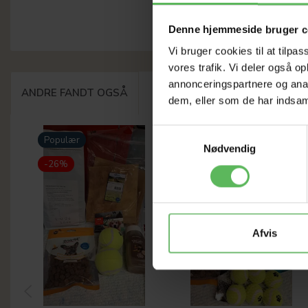
Denne hjemmeside bruger c
Vi bruger cookies til at tilpas
vores trafik. Vi deler også 
annonceringspartnere og anal
ANDRE FANDT OGSÅ
dem, eller som de har indsaml
Samtykkevalg
Populær
Populær
Nødvendig
-26%
-26%
Afvis