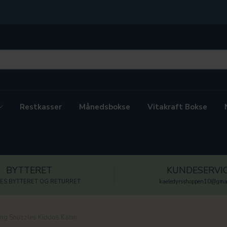
Restkasser
Månedsbokse
Vitakraft Bokse
BYTTERET
KUNDESERVI
ES BYTTERET OG RETURRET
kaeledyrsshoppen10@gmai
ng Snuzzles Kiddos Kanin