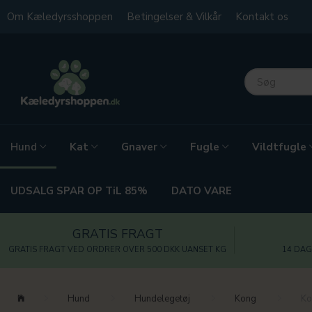
Om Kæledyrsshoppen
Betingelser & Vilkår
Kontakt os
Kat
Gnaver
Fugle
Vildtfugle
Hund
UDSALG SPAR OP TiL 85%
DATO VARE
GRATIS FRAGT
GRATIS FRAGT VED ORDRER OVER 500 DKK UANSET KG
14 DAG
Hund
Hundelegetøj
Kong
Ko