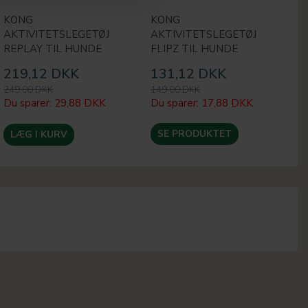
KONG
KONG
K
AKTIVITETSLEGETØJ
AKTIVITETSLEGETØJ
T
REPLAY TIL HUNDE
FLIPZ TIL HUNDE
B
219,12 DKK
131,12 DKK
8
249,00 DKK
149,00 DKK
99
Du sparer:
29,88 DKK
Du sparer:
17,88 DKK
Du
SE PRODUKTET
LÆG I KURV