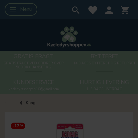
Menu
Skifte navigation
GRATIS FRAGT
BYTTERET
GRATIS FRAGT VED ORDRER OVER
14 DAGES BYTTERET OG RETURRET
500 DKK UANSET KG
KUNDESERVICE
HURTIG LEVERING
kaeledyrsshoppen10@gmail.com
1-3 DAGE HVERDAG
Kong
-12%