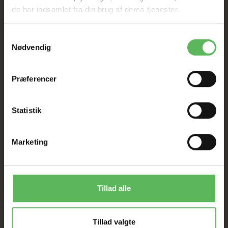
SAT NED
de har indsamlet fra din brug af deres tjenester.
Samtykkevalg
Tilbud GÆLDER IKKE
Nødvendig
I FYSISK BUTIKKERE
Præferencer
Statistik
Marketing
ANDRE FANDT OGSÅ
Tillad alle
Populær
Populær
-26%
-26%
Tillad valgte