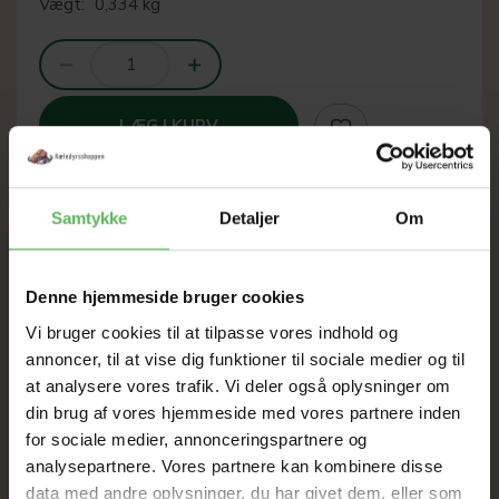
Vægt:
0,334 kg
LÆG I KURV
Samtykke
Detaljer
Om
SOMMER
Denne hjemmeside bruger cookies
UDSALG
Vi bruger cookies til at tilpasse vores indhold og
annoncer, til at vise dig funktioner til sociale medier og til
TIL D. 8 AUGUST
at analysere vores trafik. Vi deler også oplysninger om
din brug af vores hjemmeside med vores partnere inden
for sociale medier, annonceringspartnere og
HELE WEBSHOPPEN ER
analysepartnere. Vores partnere kan kombinere disse
data med andre oplysninger, du har givet dem, eller som