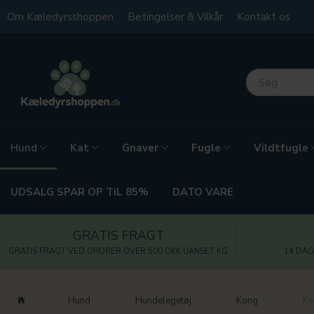
Om Kæledyrsshoppen
Betingelser & Vilkår
Kontakt os
Kat
Gnaver
Fugle
Vildtfugle
Hund
UDSALG SPAR OP TiL 85%
DATO VARE
GRATIS FRAGT
GRATIS FRAGT VED ORDRER OVER 500 DKK UANSET KG
14 DAG
Hund
Hundelegetøj
Kong
Ko