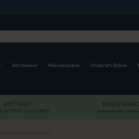
Restkasser
Månedsbokse
Vitakraft Bokse
BYTTERET
KUNDESERVI
ES BYTTERET OG RETURRET
kaeledyrsshoppen10@gmai
ng Bamboo Aktivering Bold