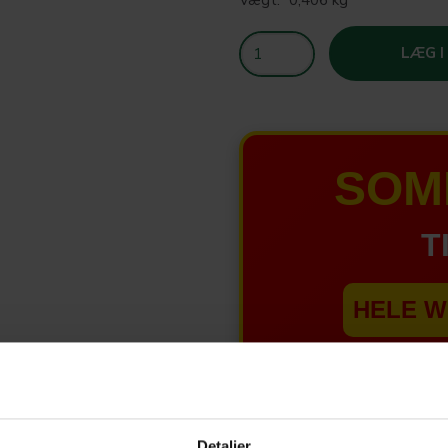
LÆG I
SOM
T
HELE W
Tilbud 
Detaljer