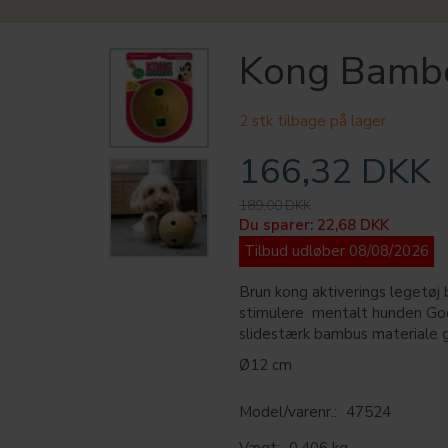
Kong Bambo
2 stk tilbage på lager
166,32 DKK
189,00 DKK
Du sparer:
22,68 DKK
Tilbud udløber 08/08/2026
Brun kong aktiverings legetøj
stimulere mentalt hunden Godb
slidestærk bambus materiale 
Ø12 cm
Model/varenr.:
47524
Vægt:
0,406 kg