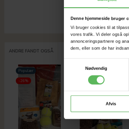
Denne hjemmeside bruger c
Vi bruger cookies til at tilpas
vores trafik. Vi deler også 
annonceringspartnere og anal
dem, eller som de har indsaml
ANDRE FANDT OGSÅ
Samtykkevalg
Nødvendig
Populær
Populær
-26%
-26%
Afvis