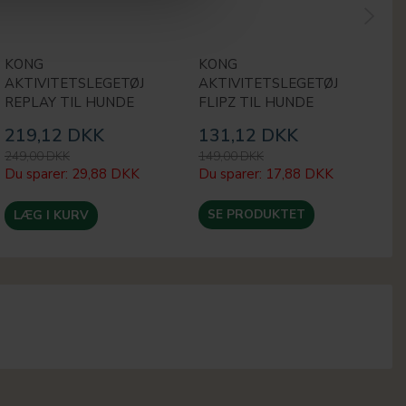
KONG
KONG
K
AKTIVITETSLEGETØJ
AKTIVITETSLEGETØJ
T
REPLAY TIL HUNDE
FLIPZ TIL HUNDE
B
219,12 DKK
131,12 DKK
8
249,00 DKK
149,00 DKK
99
Du sparer:
29,88 DKK
Du sparer:
17,88 DKK
Du
SE PRODUKTET
LÆG I KURV