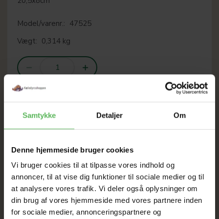
20,5x8cm
Model/varenr.:
47525
Vægt:
0,314 kg
LÆG I KURV
Samtykke
Detaljer
Om
Denne hjemmeside bruger cookies
SOMMER
Vi bruger cookies til at tilpasse vores indhold og
UDSALG
annoncer, til at vise dig funktioner til sociale medier og til
at analysere vores trafik. Vi deler også oplysninger om
din brug af vores hjemmeside med vores partnere inden
TIL D. 8 AUGUST
for sociale medier, annonceringspartnere og