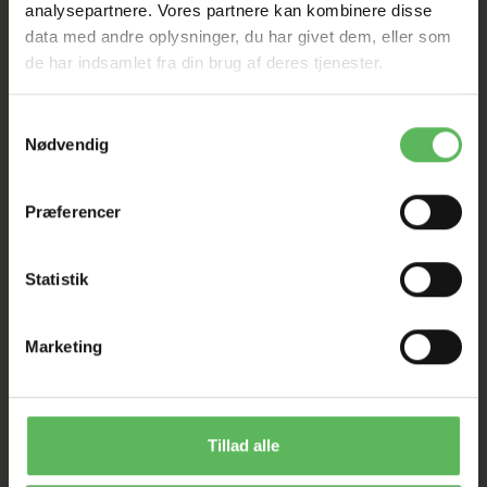
analysepartnere. Vores partnere kan kombinere disse
data med andre oplysninger, du har givet dem, eller som
HELE WEBSHOPPEN ER
de har indsamlet fra din brug af deres tjenester.
SAT NED
Samtykkevalg
Nødvendig
Tilbud GÆLDER IKKE
Præferencer
I FYSISK BUTIKKERE
Statistik
Marketing
ANDRE FANDT OGSÅ
Tillad alle