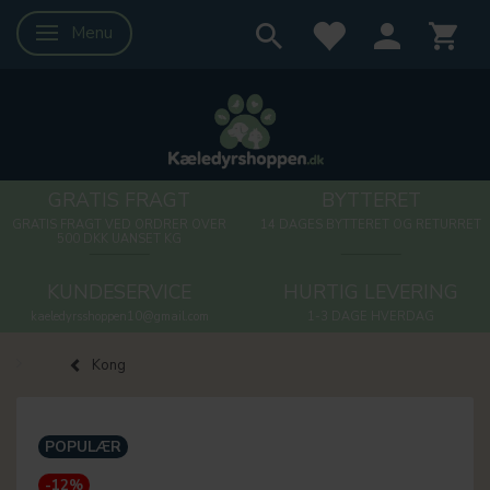
Menu
Skifte navigation
GRATIS FRAGT
BYTTERET
GRATIS FRAGT VED ORDRER OVER
14 DAGES BYTTERET OG RETURRET
500 DKK UANSET KG
KUNDESERVICE
HURTIG LEVERING
kaeledyrsshoppen10@gmail.com
1-3 DAGE HVERDAG
Kong
POPULÆR
-12%