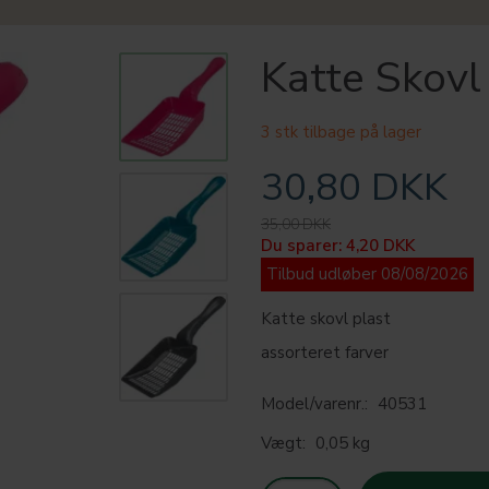
Katte Skovl
3 stk tilbage på lager
30,80 DKK
35,00 DKK
Du sparer:
4,20 DKK
Tilbud udløber 08/08/2026
Katte skovl plast
assorteret farver
Model/varenr.:
40531
Vægt:
0,05 kg