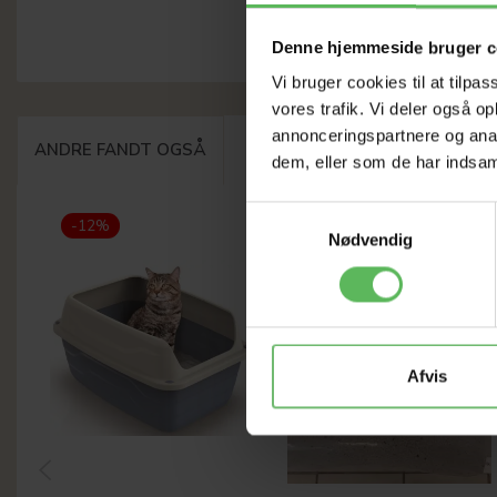
Denne hjemmeside bruger c
Vi bruger cookies til at tilpas
vores trafik. Vi deler også 
annonceringspartnere og anal
ANDRE FANDT OGSÅ
dem, eller som de har indsaml
Samtykkevalg
-12%
Udsolgt
Nødvendig
-12%
Afvis