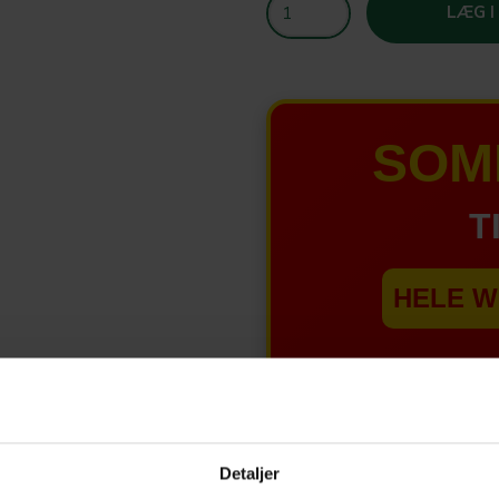
LÆG I
SOM
T
HELE W
Tilbud 
Detaljer