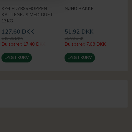
KÆLEDYRSSHOPPEN
NUNO BAKKE
K
KATTEGRUS MED DUFT
13KG
127,60 DKK
51,92 DKK
2
145,00 DKK
59,00 DKK
29
Du sparer:
17,40 DKK
Du sparer:
7,08 DKK
Du
LÆG I KURV
LÆG I KURV