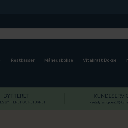
Restkasser
Månedsbokse
Vitakraft Bokse
BYTTERET
KUNDESERVI
ES BYTTERET OG RETURRET
kaeledyrsshoppen10@gmai