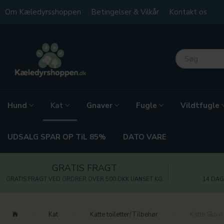
Om Kæledyrsshoppen
Betingelser & Vilkår
Kontakt os
Hund
Gnaver
Fugle
Vildtfugle
Kat
UDSALG SPAR OP TiL 85%
DATO VARE
GRATIS FRAGT
GRATIS FRAGT VED ORDRER OVER 500 DKK UANSET KG
14 DAG
Kat
Katte toiletter/Tilbehør
Katte Skovl