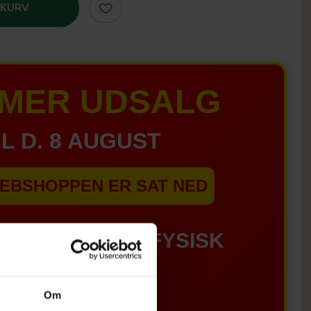
 KURV
MER UDSALG
IL D. 8 AUGUST
EBSHOPPEN ER SAT NED
GÆLDER IKKE I FYSISK
BUTIKKERE
Om