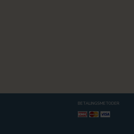
BETALINGSMETODER
g