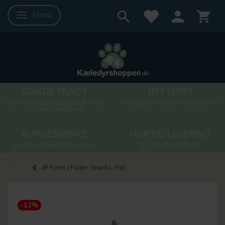
Menu
Skifte navigation
GRATIS FRAGT
BYTTERET
GRATIS FRAGT VED ORDRER OVER
14 DAGES BYTTERET OG RETURRET
500 DKK UANSET KG
KUNDESERVICE
HURTIG LEVERING
kaeledyrsshoppen10@gmail.com
1-3 DAGE HVERDAG
JR Farm ( Foder, Snacks, Hø)
-12%