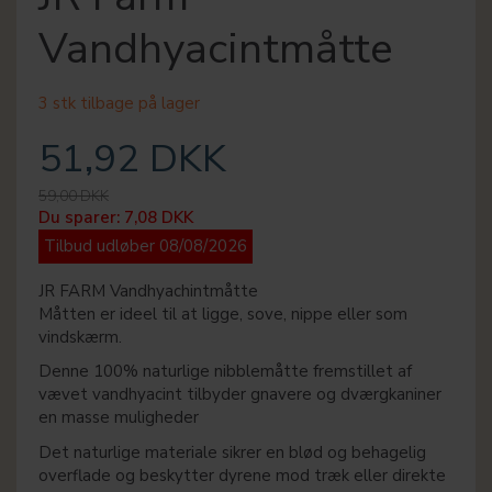
Vandhyacintmåtte
3 stk tilbage på lager
51,92 DKK
59,00 DKK
Du sparer:
7,08 DKK
Tilbud udløber 08/08/2026
JR FARM Vandhyachintmåtte
Måtten er ideel til at ligge, sove, nippe eller som
vindskærm.
Denne 100% naturlige nibblemåtte fremstillet af
vævet vandhyacint tilbyder gnavere og dværgkaniner
en masse muligheder
Det naturlige materiale sikrer en blød og behagelig
overflade og beskytter dyrene mod træk eller direkte