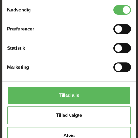
Samtykkevalg
Nødvendig
ANDRE KØBTE OGSÅ
Præferencer
-12%
-12%
Statistik
Marketing
Tillad alle
Tillad valgte
JR FARM MARKURTER
JR FARM
V
GULERODSCHIPS
A
K
Afvis