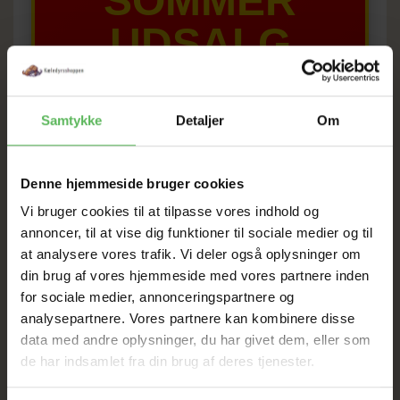
SOMMER
UDSALG
TIL D. 8 AUGUST
Samtykke
Detaljer
Om
HELE WEBSHOPPEN ER
SAT NED
Denne hjemmeside bruger cookies
Vi bruger cookies til at tilpasse vores indhold og
annoncer, til at vise dig funktioner til sociale medier og til
Tilbud GÆLDER IKKE
at analysere vores trafik. Vi deler også oplysninger om
din brug af vores hjemmeside med vores partnere inden
I FYSISK BUTIKKERE
for sociale medier, annonceringspartnere og
analysepartnere. Vores partnere kan kombinere disse
data med andre oplysninger, du har givet dem, eller som
de har indsamlet fra din brug af deres tjenester.