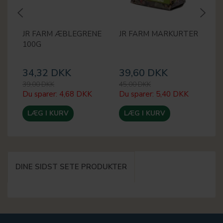
JR FARM ÆBLEGRENE
JR FARM MARKURTER
J
100G
34,32 DKK
39,60 DKK
3
39,00 DKK
45,00 DKK
35
Du sparer:
4,68 DKK
Du sparer:
5,40 DKK
Du
LÆG I KURV
LÆG I KURV
DINE SIDST SETE PRODUKTER