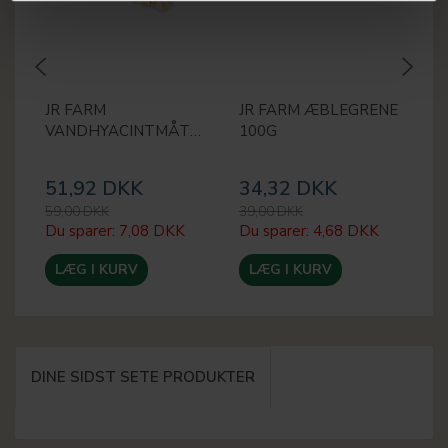
JR FARM
JR FARM ÆBLEGRENE
J
VANDHYACINTMÅTTE
100G
51,92 DKK
34,32 DKK
3
59,00 DKK
39,00 DKK
45
Du sparer:
7,08 DKK
Du sparer:
4,68 DKK
Du
LÆG I KURV
LÆG I KURV
DINE SIDST SETE PRODUKTER