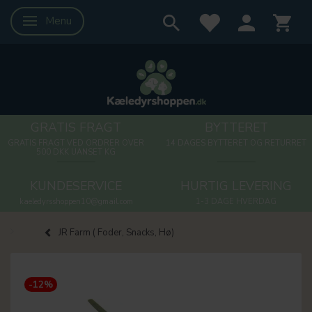
Menu
Skifte navigation
GRATIS FRAGT
BYTTERET
GRATIS FRAGT VED ORDRER OVER
14 DAGES BYTTERET OG RETURRET
500 DKK UANSET KG
KUNDESERVICE
HURTIG LEVERING
kaeledyrsshoppen10@gmail.com
1-3 DAGE HVERDAG
JR Farm ( Foder, Snacks, Hø)
-12%