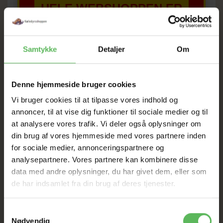
HELE WEBSHOPPEN ER
SAT NED
Samtykke
Detaljer
Om
Tilbud GÆLDER IKKE
Denne hjemmeside bruger cookies
I FYSISK BUTIKKERE
Vi bruger cookies til at tilpasse vores indhold og
annoncer, til at vise dig funktioner til sociale medier og til
at analysere vores trafik. Vi deler også oplysninger om
din brug af vores hjemmeside med vores partnere inden
for sociale medier, annonceringspartnere og
analysepartnere. Vores partnere kan kombinere disse
data med andre oplysninger, du har givet dem, eller som
BESKRIVELSE
ANDRE KØBTE OGSÅ
de har indsamlet fra din brug af deres tjenester.
15g
Samtykkevalg
Nødvendig