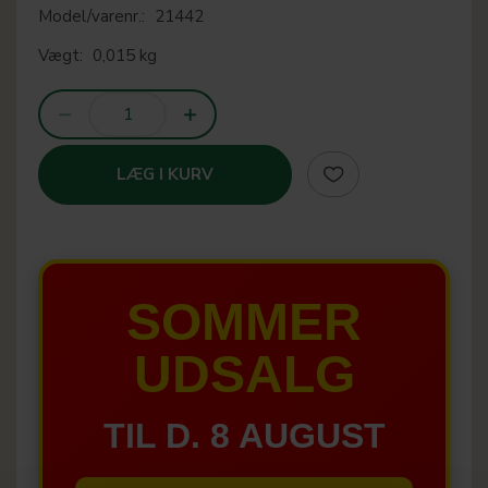
Model/varenr.:
21442
Vægt:
0,015 kg
LÆG I KURV
SOMMER
UDSALG
TIL D. 8 AUGUST