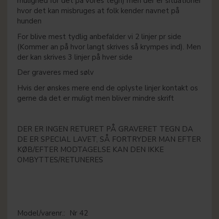
mulighed for det på vores tegn) men der er situationer
hvor det kan misbruges at folk kender navnet på
hunden
For blive mest tydlig anbefalder vi 2 linjer pr side
(Kommer an på hvor langt skrives så krympes ind). Men
der kan skrives 3 linjer på hver side
Der graveres med sølv
Hvis der ønskes mere end de oplyste linjer kontakt os
gerne da det er muligt men bliver mindre skrift
DER ER INGEN RETURET PÅ GRAVERET TEGN DA
DE ER SPECIAL LAVET, SÅ FORTRYDER MAN EFTER
KØB/EFTER MODTAGELSE KAN DEN IKKE
OMBYTTES/RETUNERES
Model/varenr.:
Nr 42