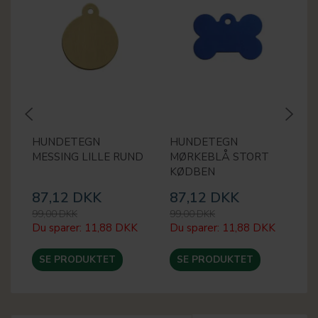
HUNDETEGN
HUNDETEGN
H
MESSING LILLE RUND
MØRKEBLÅ STORT
L
KØDBEN
87,12 DKK
87,12 DKK
8
99,00 DKK
99,00 DKK
99
Du sparer:
11,88 DKK
Du sparer:
11,88 DKK
Du
SE PRODUKTET
SE PRODUKTET