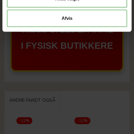
SAT NED
Afvis
Tilbud GÆLDER IKKE
I FYSISK BUTIKKERE
ANDRE FANDT OGSÅ
-12%
-12%