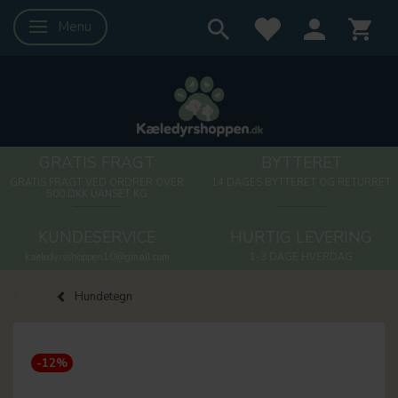
Menu
Skifte navigation
GRATIS FRAGT
BYTTERET
GRATIS FRAGT VED ORDRER OVER
14 DAGES BYTTERET OG RETURRET
500 DKK UANSET KG
KUNDESERVICE
HURTIG LEVERING
kaeledyrsshoppen10@gmail.com
1-3 DAGE HVERDAG
Hundetegn
-12%