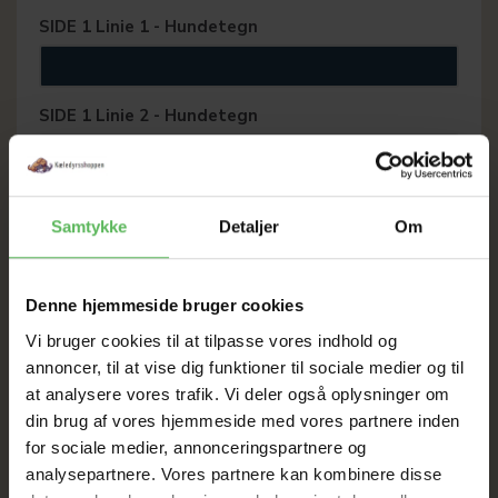
SIDE 1 Linie 1 - Hundetegn
SIDE 1 Linie 2 - Hundetegn
SIDE 1 Linie 3 - Hundetegn
Samtykke
Detaljer
Om
SIDE 2 Linie 1 - Hundetegn
Denne hjemmeside bruger cookies
Vi bruger cookies til at tilpasse vores indhold og
annoncer, til at vise dig funktioner til sociale medier og til
SIDE 2 Linie 2 - Hundetegn
at analysere vores trafik. Vi deler også oplysninger om
din brug af vores hjemmeside med vores partnere inden
for sociale medier, annonceringspartnere og
SIDE 2 Linie 3 - Hundetegn
analysepartnere. Vores partnere kan kombinere disse