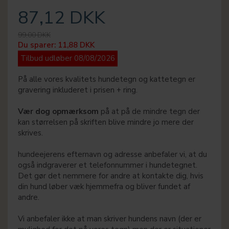
87,12 DKK
99,00 DKK
Du sparer:
11,88 DKK
Tilbud udløber 08/08/2026
På alle vores kvalitets hundetegn og kattetegn er
gravering inkluderet i prisen + ring.
Vær dog opmærksom
på at på de mindre tegn der
kan størrelsen på skriften blive mindre jo mere der
skrives.
hundeejerens efternavn og adresse anbefaler vi, at du
også indgraverer et telefonnummer i hundetegnet.
Det gør det nemmere for andre at kontakte dig, hvis
din hund løber væk hjemmefra og bliver fundet af
andre.
Vi anbefaler ikke at man skriver hundens navn (der er