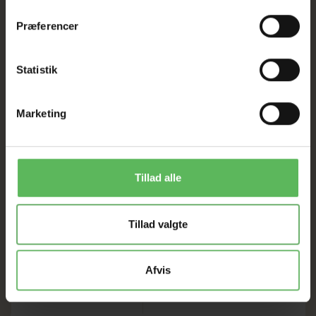
Præferencer
HELE WEBSHOPPEN ER
SAT NED
Statistik
Marketing
Tilbud GÆLDER IKKE
I FYSISK BUTIKKERE
Tillad alle
Tillad valgte
Afvis
ANDRE KØBTE OGSÅ