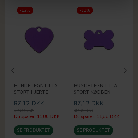
-12%
-12%
HUNDETEGN LILLA
HUNDETEGN LILLA
H
STORT HJERTE
STORT KØDBEN
S
87,12 DKK
87,12 DKK
8
99,00 DKK
99,00 DKK
99
Du sparer:
11,88 DKK
Du sparer:
11,88 DKK
Du
SE PRODUKTET
SE PRODUKTET