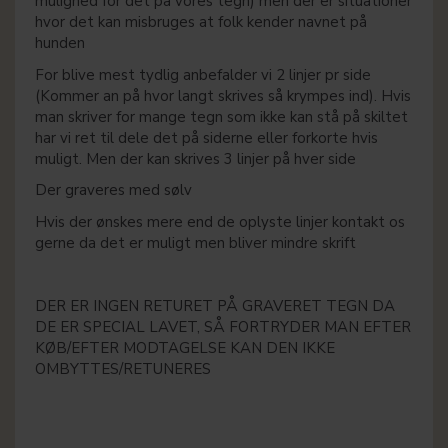
mulighed for det på vores tegn) men der er situationer
hvor det kan misbruges at folk kender navnet på
hunden
For blive mest tydlig anbefalder vi 2 linjer pr side
(Kommer an på hvor langt skrives så krympes ind). Hvis
man skriver for mange tegn som ikke kan stå på skiltet
har vi ret til dele det på siderne eller forkorte hvis
muligt. Men der kan skrives 3 linjer på hver side
Der graveres med sølv
Hvis der ønskes mere end de oplyste linjer kontakt os
gerne da det er muligt men bliver mindre skrift
DER ER INGEN RETURET PÅ GRAVERET TEGN DA
DE ER SPECIAL LAVET, SÅ FORTRYDER MAN EFTER
KØB/EFTER MODTAGELSE KAN DEN IKKE
OMBYTTES/RETUNERES