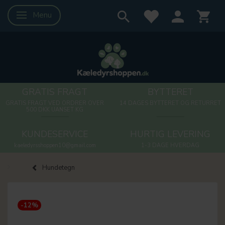
Menu
Skifte navigation
GRATIS FRAGT
BYTTERET
GRATIS FRAGT VED ORDRER OVER
14 DAGES BYTTERET OG RETURRET
500 DKK UANSET KG
KUNDESERVICE
HURTIG LEVERING
kaeledyrsshoppen10@gmail.com
1-3 DAGE HVERDAG
Hundetegn
-12%