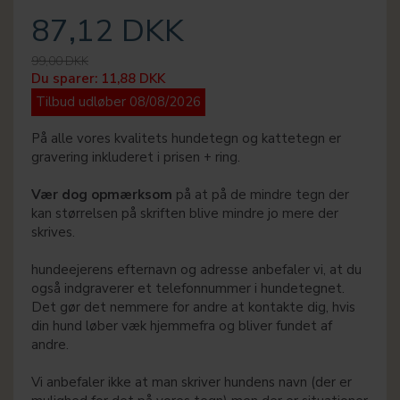
87,12 DKK
99,00 DKK
Du sparer:
11,88 DKK
Tilbud udløber 08/08/2026
På alle vores kvalitets hundetegn og kattetegn er
gravering inkluderet i prisen + ring.
Vær dog opmærksom
på at på de mindre tegn der
kan størrelsen på skriften blive mindre jo mere der
skrives.
hundeejerens efternavn og adresse anbefaler vi, at du
også indgraverer et telefonnummer i hundetegnet.
Det gør det nemmere for andre at kontakte dig, hvis
din hund løber væk hjemmefra og bliver fundet af
andre.
Vi anbefaler ikke at man skriver hundens navn (der er