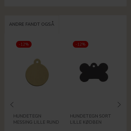
ANDRE FANDT OGSÅ
-12%
-12%
HUNDETEGN
HUNDETEGN SORT
H
MESSING LILLE RUND
LILLE KØDBEN
P