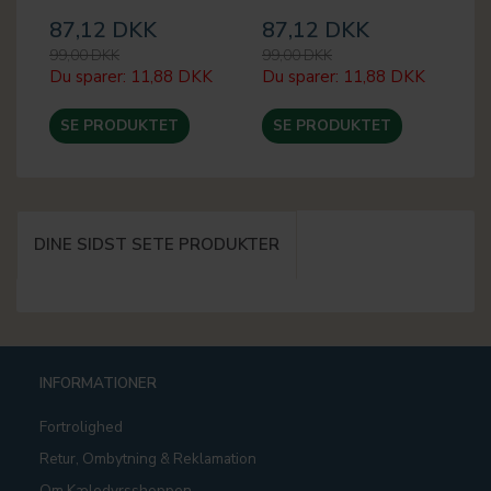
87,12 DKK
87,12 DKK
8
99,00 DKK
99,00 DKK
99
Du sparer:
11,88 DKK
Du sparer:
11,88 DKK
Du
SE PRODUKTET
SE PRODUKTET
DINE SIDST SETE PRODUKTER
INFORMATIONER
Fortrolighed
Retur, Ombytning & Reklamation
Om Kæledyrsshoppen