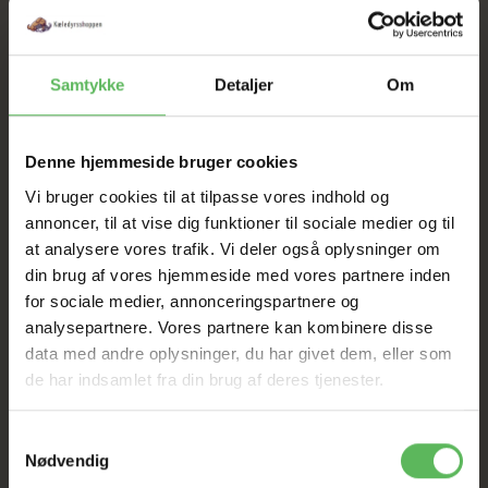
SIDE 2 Linie 3 - Hundetegn
Samtykke
Detaljer
Om
Vægt:
0,015 kg
Denne hjemmeside bruger cookies
Vi bruger cookies til at tilpasse vores indhold og
annoncer, til at vise dig funktioner til sociale medier og til
LÆG I KURV
at analysere vores trafik. Vi deler også oplysninger om
din brug af vores hjemmeside med vores partnere inden
for sociale medier, annonceringspartnere og
analysepartnere. Vores partnere kan kombinere disse
data med andre oplysninger, du har givet dem, eller som
SOMMER
de har indsamlet fra din brug af deres tjenester.
UDSALG
Samtykkevalg
Nødvendig
TIL D. 8 AUGUST