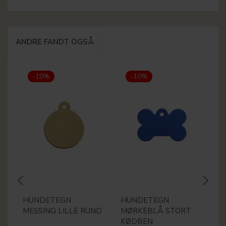
ANDRE FANDT OGSÅ
-10%
-10%
HUNDETEGN
HUNDETEGN
H
MESSING LILLE RUND
MØRKEBLÅ STORT
L
KØDBEN