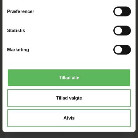
Præferencer
HELE WEBSHOPPEN ER
SAT NED
Statistik
Marketing
Tilbud GÆLDER IKKE
I FYSISK BUTIKKERE
Tillad alle
Tillad valgte
Afvis
ANDRE KØBTE OGSÅ