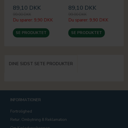
89,10 DKK
89,10 DKK
8
99,00 DKK
99,00 DKK
99
Du sparer:
9,90 DKK
Du sparer:
9,90 DKK
Du
SE PRODUKTET
SE PRODUKTET
DINE SIDST SETE PRODUKTER
INFORMATIONER
Fortrolighed
Retur, Ombytning & Reklamation
Om Kæledyrsshoppen