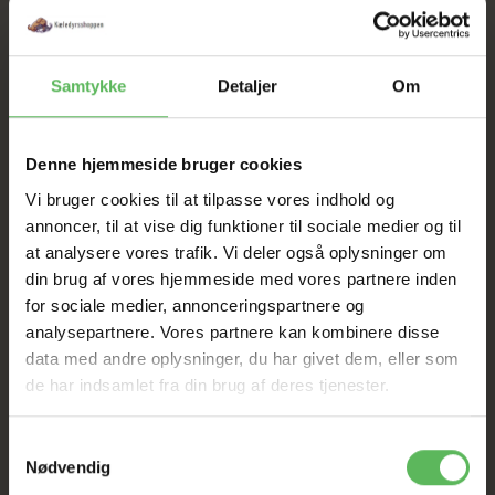
SIDE 2 Linie 3 - Hundetegn
Samtykke
Detaljer
Om
Vægt:
0,02 kg
Denne hjemmeside bruger cookies
Vi bruger cookies til at tilpasse vores indhold og
annoncer, til at vise dig funktioner til sociale medier og til
LÆG I KURV
at analysere vores trafik. Vi deler også oplysninger om
din brug af vores hjemmeside med vores partnere inden
for sociale medier, annonceringspartnere og
analysepartnere. Vores partnere kan kombinere disse
data med andre oplysninger, du har givet dem, eller som
SOMMER
de har indsamlet fra din brug af deres tjenester.
UDSALG
Samtykkevalg
Nødvendig
TIL D. 22 AUGUST