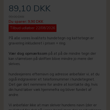
89,10 DKK
99,00 DKK
Du sparer:
9,90 DKK
Tilbud udløber 22/08/2026
På alle vores kvalitets hundetegn og kattetegn er
gravering inkluderet i prisen + ring.
Vær dog opmærksom
på at på de mindre tegn der
kan størrelsen på skriften blive mindre jo mere der
skrives.
hundeejerens efternavn og adresse anbefaler vi, at du
også indgraverer et telefonnummer i hundetegnet.
Det gør det nemmere for andre at kontakte dig, hvis
din hund løber væk hjemmefra og bliver fundet af
andre.
Vi anbefaler ikke at man skriver hundens navn (der er