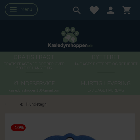
Menu
Skifte navigation
GRATIS FRAGT
BYTTERET
GRATIS FRAGT VED ORDRER OVER
14 DAGES BYTTERET OG RETURRET
500 DKK UANSET KG
KUNDESERVICE
HURTIG LEVERING
kaeledyrsshoppen10@gmail.com
1-3 DAGE HVERDAG
Hundetegn
-10%