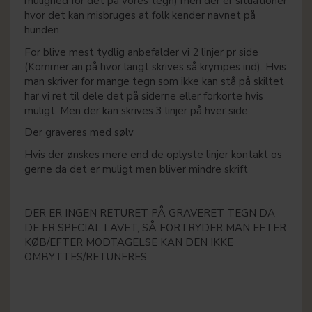
mulighed for det på vores tegn) men der er situationer
hvor det kan misbruges at folk kender navnet på
hunden
For blive mest tydlig anbefalder vi 2 linjer pr side
(Kommer an på hvor langt skrives så krympes ind). Hvis
man skriver for mange tegn som ikke kan stå på skiltet
har vi ret til dele det på siderne eller forkorte hvis
muligt. Men der kan skrives 3 linjer på hver side
Der graveres med sølv
Hvis der ønskes mere end de oplyste linjer kontakt os
gerne da det er muligt men bliver mindre skrift
DER ER INGEN RETURET PÅ GRAVERET TEGN DA
DE ER SPECIAL LAVET, SÅ FORTRYDER MAN EFTER
KØB/EFTER MODTAGELSE KAN DEN IKKE
OMBYTTES/RETUNERES