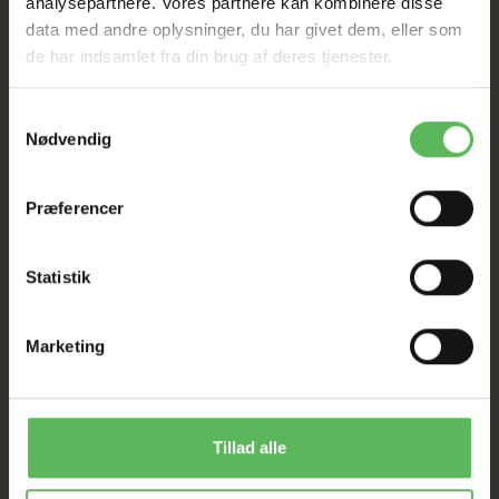
analysepartnere. Vores partnere kan kombinere disse
data med andre oplysninger, du har givet dem, eller som
HELE WEBSHOPPEN ER
de har indsamlet fra din brug af deres tjenester.
SAT NED
Samtykkevalg
Nødvendig
Tilbud GÆLDER IKKE
Præferencer
I FYSISK BUTIKKERE
Statistik
Marketing
ANDRE FANDT OGSÅ
Tillad alle