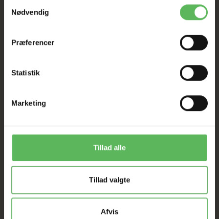
I FYSISK BUTIKKERE
Samtykkevalg
Nødvendig
Præferencer
Statistik
ANDRE FANDT OGSÅ
Marketing
Populær
-12%
-50%
Tillad alle
Tillad valgte
Afvis