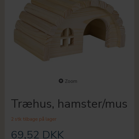
Zoom
Træhus, hamster/mus
2 stk tilbage på lager
69,52 DKK