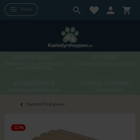
Menu
Skifte navigation
GRATIS FRAGT
BYTTERET
GRATIS FRAGT VED ORDRER OVER
14 DAGES BYTTERET OG RETURRET
500 DKK UANSET KG
KUNDESERVICE
HURTIG LEVERING
kaeledyrsshoppen10@gmail.com
1-3 DAGE HVERDAG
Hamster/Små gnaver
-12%