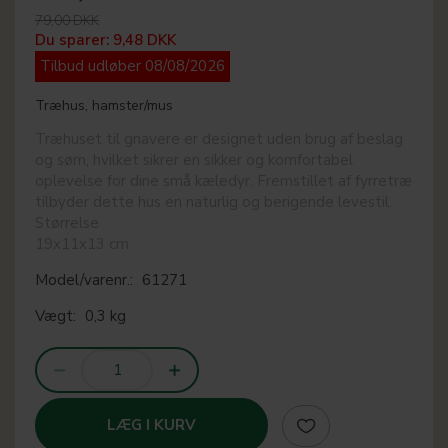
79,00 DKK
Du sparer:
9,48 DKK
Tilbud udløber 08/08/2026
Træhus, hamster/mus
Træhuset til gnavere er designet uden brug af beslag
og søm, hvilket sikrer en sikker og komfortabel
oplevelse for dine små kæledyr. Fremstillet af fyrretræ
tilbyder dette hus en naturlig og berigende levestil.
Størrelse
19x11x13 cm
Model/varenr.:
61271
Vægt:
0,3 kg
LÆG I KURV