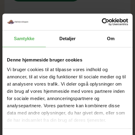
SOMMER
Samtykke
Detaljer
Om
UDSALG
Denne hjemmeside bruger cookies
TIL D. 8 AUGUST
Vi bruger cookies til at tilpasse vores indhold og
annoncer, til at vise dig funktioner til sociale medier og til
HELE WEBSHOPPEN ER
at analysere vores trafik. Vi deler også oplysninger om
din brug af vores hjemmeside med vores partnere inden
SAT NED
for sociale medier, annonceringspartnere og
analysepartnere. Vores partnere kan kombinere disse
data med andre oplysninger, du har givet dem, eller som
Tilbud GÆLDER IKKE
de har indsamlet fra din brug af deres tjenester.