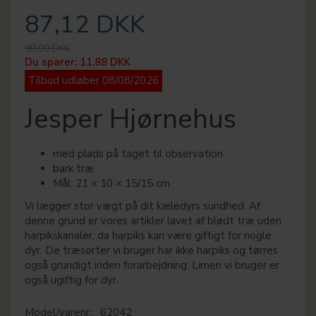
87,12 DKK
99,00 DKK
Du sparer:
11,88 DKK
Tilbud udløber 08/08/2026
Jesper Hjørnehus
med plads på taget til observation
bark træ
Mål: 21 × 10 × 15/15 cm
Vi lægger stor vægt på dit kæledyrs sundhed. Af
denne grund er vores artikler lavet af blødt træ uden
harpikskanaler, da harpiks kan være giftigt for nogle
dyr. De træsorter vi bruger har ikke harpiks og tørres
også grundigt inden forarbejdning. Limen vi bruger er
også ugiftig for dyr.
Model/varenr.:
62042