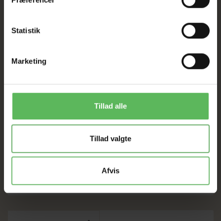
Statistik
Marketing
JR FARM HØTUNNEL
Tillad alle
MED GULEROD
60,72 DKK
Tillad valgte
69,00 DKK
Du sparer:
8,28 DKK
Afvis
LÆG I KURV