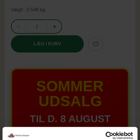
Vægt:
0,548 kg
LÆG I KURV
SOMMER
UDSALG
TIL D. 8 AUGUST
HELE WEBSHOPPEN ER