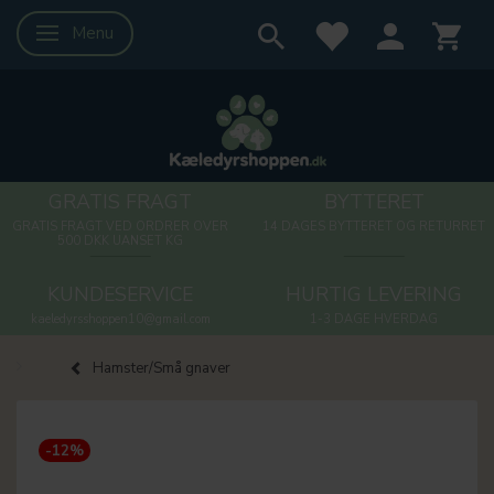
Menu
Skifte navigation
GRATIS FRAGT
BYTTERET
GRATIS FRAGT VED ORDRER OVER
14 DAGES BYTTERET OG RETURRET
500 DKK UANSET KG
KUNDESERVICE
HURTIG LEVERING
kaeledyrsshoppen10@gmail.com
1-3 DAGE HVERDAG
Hamster/Små gnaver
-12%