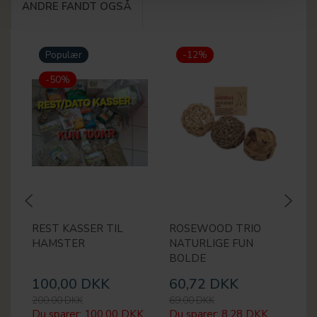
ANDRE FANDT OGSÅ
Populær
-12%
-50%
REST KASSER TIL
ROSEWOOD TRIO
J
HAMSTER
NATURLIGE FUN
1
BOLDE
100,00 DKK
60,72 DKK
3
200,00 DKK
69,00 DKK
39
Du sparer:
100,00 DKK
Du sparer:
8,28 DKK
Du