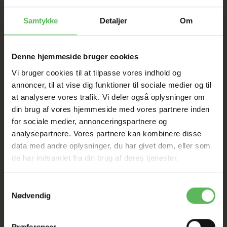
SAT NED
Samtykke
Detaljer
Om
Tilbud GÆLDER IKKE
Denne hjemmeside bruger cookies
Vi bruger cookies til at tilpasse vores indhold og
I FYSISK BUTIKKERE
annoncer, til at vise dig funktioner til sociale medier og til
at analysere vores trafik. Vi deler også oplysninger om
din brug af vores hjemmeside med vores partnere inden
for sociale medier, annonceringspartnere og
analysepartnere. Vores partnere kan kombinere disse
data med andre oplysninger, du har givet dem, eller som
de har indsamlet fra din brug af deres tjenester.
ANDRE KØBTE OGSÅ
Samtykkevalg
Nødvendig
-12%
Præferencer