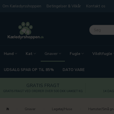
Om Kæledyrsshoppen
Betingelser & Vilkår
Kontakt os
Hund
Kat
Fugle
Vildtfugle
Gnaver
UDSALG SPAR OP TiL 85%
DATO VARE
GRATIS FRAGT
GRATIS FRAGT VED ORDRER OVER 500 DKK UANSET KG
14 DAG
Gnaver
Legetøj/Huse
Hamster/Små gn