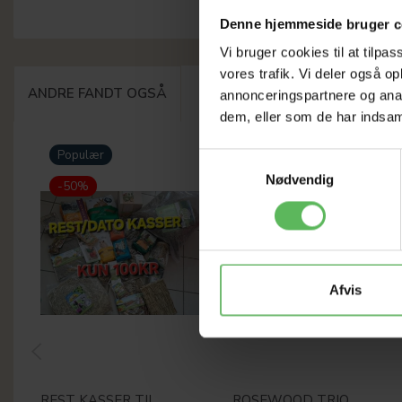
Denne hjemmeside bruger c
Vi bruger cookies til at tilpas
vores trafik. Vi deler også 
ANDRE FANDT OGSÅ
annonceringspartnere og anal
dem, eller som de har indsaml
Populær
-12%
Samtykkevalg
Nødvendig
-50%
Afvis
REST KASSER TIL
ROSEWOOD TRIO