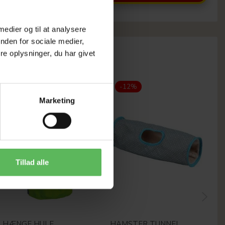
 medier og til at analysere
nden for sociale medier,
e oplysninger, du har givet
-12%
-12%
Marketing
Tillad alle
HÆNGE HULE
HAMSTER TUNNEL
F