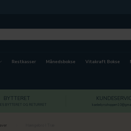
Restkasser
Månedsbokse
Vitakraft Bokse
BYTTERET
KUNDESERVI
ES BYTTERET OG RETURRET
kaeledyrsshoppen10@gmai
aver
Hængebro I Træ