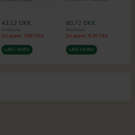
43,12 DKK
60,72 DKK
3
49,00 DKK
69,00 DKK
35
Du sparer:
5,88 DKK
Du sparer:
8,28 DKK
Du
LÆG I KURV
LÆG I KURV