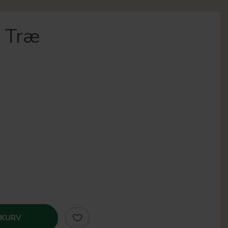
 Træ
 KURV