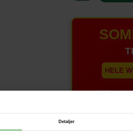
SOM
T
HELE W
Tilbud 
Detaljer