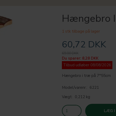
Hængebro I
1 stk tilbage på lager
60,72 DKK
69,00 DKK
Du sparer:
8,28 DKK
Tilbud udløber 08/08/2026
Hængebro i træ på 7*55cm
Model/varenr.:
6221
Vægt:
0,212 kg
LÆG I