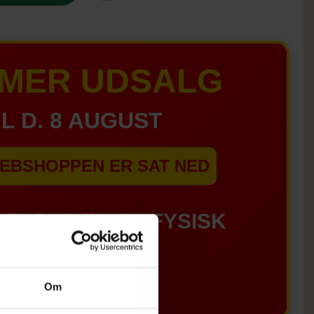
MER UDSALG
IL D. 8 AUGUST
EBSHOPPEN ER SAT NED
GÆLDER IKKE I FYSISK
BUTIKKERE
Om