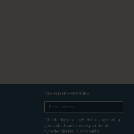
TILMELD NYHEDSBREV
Email-
adresse
Tilmeld dig vores nyhedsbrev og modtag
gode tilbud samt andre spændende
nyheder direkte i din indbakke.