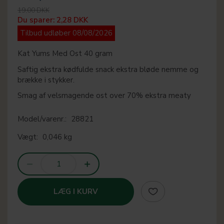
19,00 DKK
Du sparer:
2,28 DKK
Tilbud udløber 08/08/2026
Kat Yums Med Ost 40 gram
Saftig ekstra kødfulde snack ekstra bløde nemme og
brække i stykker.
Smag af velsmagende ost over 70% ekstra meaty
Model/varenr.:
28821
Vægt:
0,046 kg
LÆG I KURV