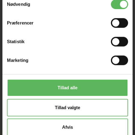
Nødvendig
Præferencer
Statistik
ANDRE FANDT OGSÅ
Marketing
Populær
Populær
-50%
-26%
Tillad alle
Tillad valgte
Afvis