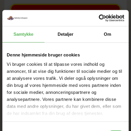
SOMMER
UDSALG
Samtykke
Detaljer
Om
TIL D. 8 AUGUST
Denne hjemmeside bruger cookies
Vi bruger cookies til at tilpasse vores indhold og
HELE WEBSHOPPEN ER
annoncer, til at vise dig funktioner til sociale medier og til
at analysere vores trafik. Vi deler også oplysninger om
SAT NED
din brug af vores hjemmeside med vores partnere inden
for sociale medier, annonceringspartnere og
analysepartnere. Vores partnere kan kombinere disse
Tilbud GÆLDER IKKE
data med andre oplysninger, du har givet dem, eller som
de har indsamlet fra din brug af deres tjenester.
I FYSISK BUTIKKERE
Samtykkevalg