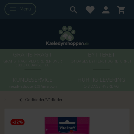
Menu
Skifte navigation
GRATIS FRAGT
BYTTERET
GRATIS FRAGT VED ORDRER OVER
14 DAGES BYTTERET OG RETURRET
500 DKK UANSET KG
KUNDESERVICE
HURTIG LEVERING
kaeledyrsshoppen10@gmail.com
1-3 DAGE HVERDAG
Godbidder/Vådfoder
-12%