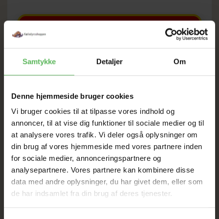
SOMMER
UDSALG
Samtykke
Detaljer
Om
TIL D. 8 AUGUST
Denne hjemmeside bruger cookies
Vi bruger cookies til at tilpasse vores indhold og
HELE WEBSHOPPEN ER
annoncer, til at vise dig funktioner til sociale medier og til
at analysere vores trafik. Vi deler også oplysninger om
SAT NED
din brug af vores hjemmeside med vores partnere inden
for sociale medier, annonceringspartnere og
analysepartnere. Vores partnere kan kombinere disse
Tilbud GÆLDER IKKE
data med andre oplysninger, du har givet dem, eller som
de har indsamlet fra din brug af deres tjenester.
I FYSISK BUTIKKERE