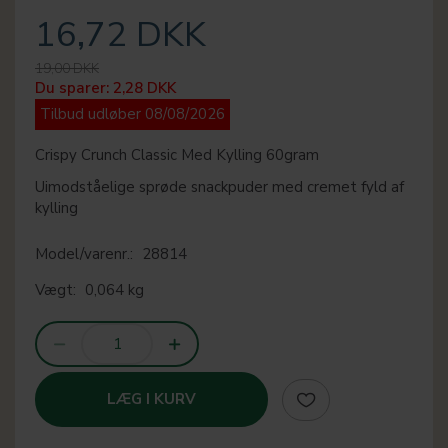
16,72 DKK
19,00 DKK
Du sparer:
2,28 DKK
Tilbud udløber 08/08/2026
Crispy Crunch Classic Med Kylling 60gram
Uimodståelige sprøde snackpuder med cremet fyld af
kylling
Model/varenr.:
28814
Vægt:
0,064 kg
LÆG I KURV