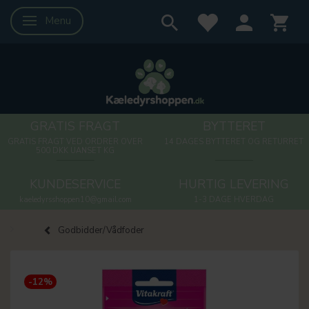
Menu
Skifte navigation
GRATIS FRAGT
BYTTERET
GRATIS FRAGT VED ORDRER OVER
14 DAGES BYTTERET OG RETURRET
500 DKK UANSET KG
KUNDESERVICE
HURTIG LEVERING
kaeledyrsshoppen10@gmail.com
1-3 DAGE HVERDAG
Godbidder/Vådfoder
-12%