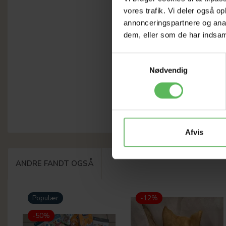
vores trafik. Vi deler også 
annonceringspartnere og anal
dem, eller som de har indsaml
Samtykkevalg
Nødvendig
Afvis
ANDRE FANDT OGSÅ
Populær
-12%
-50%