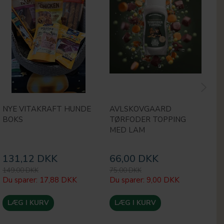
NYE VITAKRAFT HUNDE
AVLSKOVGAARD
M
BOKS
TØRFODER TOPPING
H
MED LAM
131,12 DKK
66,00 DKK
1
149,00 DKK
75,00 DKK
24
Du sparer:
17,88 DKK
Du sparer:
9,00 DKK
Du
LÆG I KURV
LÆG I KURV