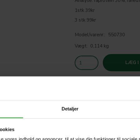
Analyse: råprotein 30%, råfed
1stk 39kr
3 stk 99kr
Model/varenr.:
550730
Vægt:
0,114 kg
LÆG I
SOM
Detaljer
T
ookies
se vores indhold og annoncer, til at vise dig funktioner til sociale