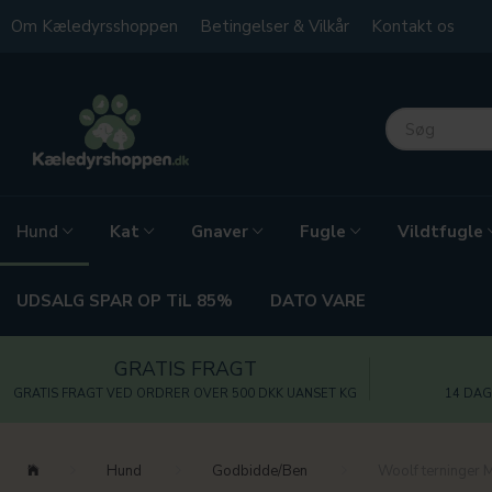
Om Kæledyrsshoppen
Betingelser & Vilkår
Kontakt os
Kat
Gnaver
Fugle
Vildtfugle
Hund
UDSALG SPAR OP TiL 85%
DATO VARE
GRATIS FRAGT
GRATIS FRAGT VED ORDRER OVER 500 DKK UANSET KG
14 DAG
Hund
Godbidde/Ben
Woolf terninger