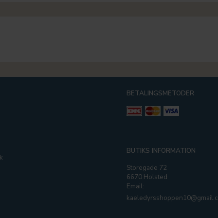
BETALINGSMETODER
g
BUTIKS INFORMATION
k
Storegade 72
6670 Holsted
Email:
kaeledyrsshoppen10@gmail.