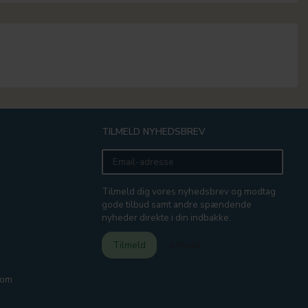
TILMELD NYHEDSBREV
Email-
adresse
Tilmeld dig vores nyhedsbrev og modtag
gode tilbud samt andre spændende
nyheder direkte i din indbakke.
Tilmeld
Afmeld
com