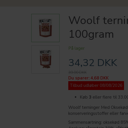
Woolf tern
100gram
På lager
34,32 DKK
39,00 DKK
Du sparer:
4,68 DKK
Tilbud udløber 08/08/2026
Køb
3
eller flere til
33,
Woolf terninger Med Oksekød 
konserveringsstoffer eller farv
Sammensætning: oksekød 85%