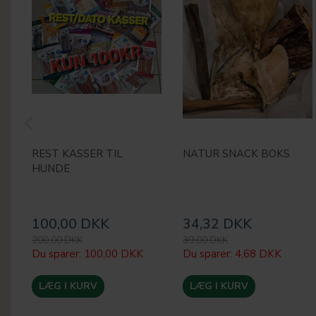
REST KASSER TIL
NATUR SNACK BOKS
HUNDE
100,00 DKK
34,32 DKK
200,00 DKK
39,00 DKK
Du sparer:
100,00 DKK
Du sparer:
4,68 DKK
LÆG I KURV
LÆG I KURV