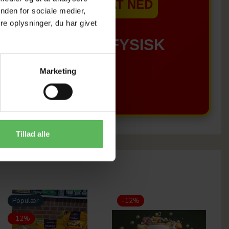
EBSHOPPEN ER SAT NED
nden for sociale medier,
e oplysninger, du har givet
GÆLDER IKKE I FYSISK
BUTIKKERE
Marketing
Tillad alle
Populær
-12%
-12%