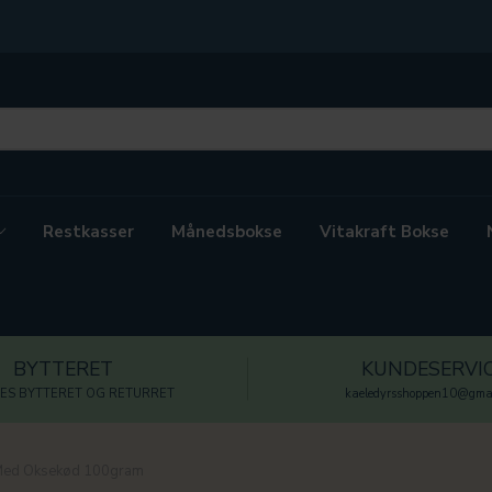
Restkasser
Månedsbokse
Vitakraft Bokse
BYTTERET
KUNDESERVI
ES BYTTERET OG RETURRET
kaeledyrsshoppen10@gmai
 Med Oksekød 100gram