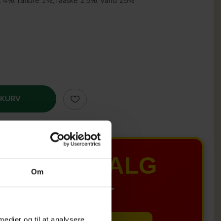
t 4%, råfibre 1%, råaske 2,5%, vand 25%
 KURV
MER UDSALG
Om
IL D. 8 AUGUST
 medier og til at analysere