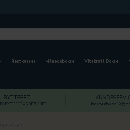
Restkasser
Månedsbokse
Vitakraft Bokse
BYTTERET
KUNDESERVI
ES BYTTERET OG RETURRET
kaeledyrsshoppen10@gmai
tænger 100gram