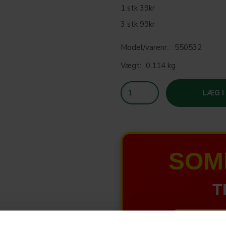
1 stk 39kr
3 stk 99kr
Model/varenr.:
550532
Vægt:
0,114 kg
LÆG I
SOM
T
HELE W