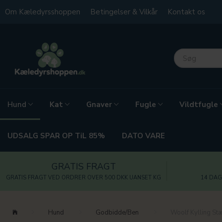
Om Kæledyrsshoppen
Betingelser & Vilkår
Kontakt os
Kat
Gnaver
Fugle
Vildtfugle
Hund
UDSALG SPAR OP TiL 85%
DATO VARE
GRATIS FRAGT
GRATIS FRAGT VED ORDRER OVER 500 DKK UANSET KG
14 DAG
Hund
Godbidde/Ben
Woolf Kylling S