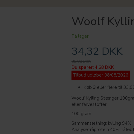
Woolf Kyll
På lager
34,32 DKK
39,00 DKK
Du sparer:
4,68 DKK
Tilbud udløber 08/08/2026
Køb
3
eller flere til
33,
Woolf Kylling Stænger 100gram
eller farvestoffer
100 gram
Sammensætning: kylling 94%, 
Analyse: råprotein 40%, råfed