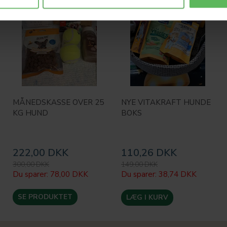
MÅNEDSKASSE OVER 25
NYE VITAKRAFT HUNDE
KG HUND
BOKS
222,00 DKK
110,26 DKK
300,00 DKK
149,00 DKK
Du sparer:
78,00 DKK
Du sparer:
38,74 DKK
SE PRODUKTET
LÆG I KURV