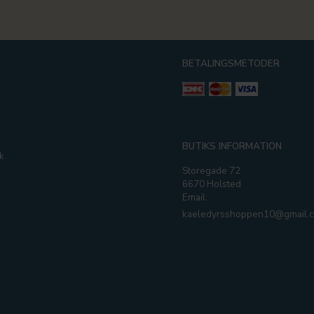
BETALINGSMETODER
g
BUTIKS INFORMATION
k
Storegade 72
6670 Holsted
Email:
kaeledyrsshoppen10@gmail.