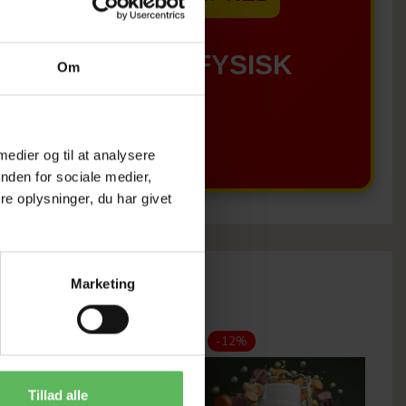
GÆLDER IKKE I FYSISK
Om
BUTIKKERE
 medier og til at analysere
nden for sociale medier,
e oplysninger, du har givet
Marketing
Populær
-12%
-12%
Tillad alle