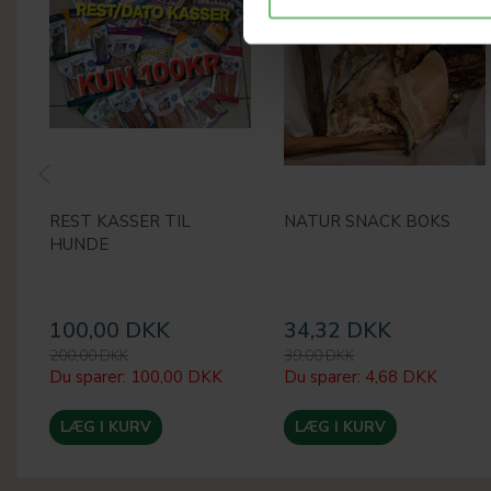
REST KASSER TIL
NATUR SNACK BOKS
HUNDE
100,00 DKK
34,32 DKK
200,00 DKK
39,00 DKK
Du sparer:
100,00 DKK
Du sparer:
4,68 DKK
LÆG I KURV
LÆG I KURV