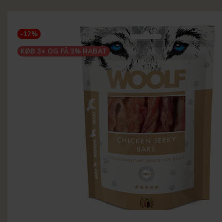
-12%
KØB 3+ OG FÅ 3% RABAT