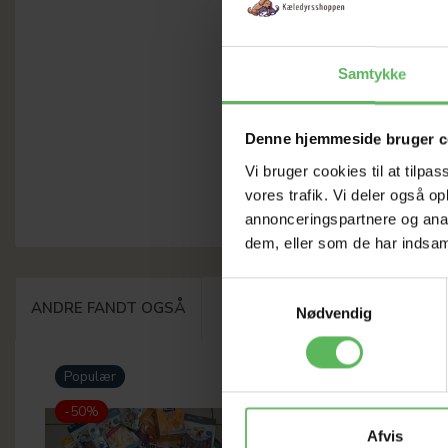
Samtykke
Denne hjemmeside bruger c
Vi bruger cookies til at tilpas
vores trafik. Vi deler også 
annonceringspartnere og anal
dem, eller som de har indsaml
Samtykkevalg
ANDRE FANDT OGSÅ
Nødvendig
Populær
-12%
-50%
Afvis