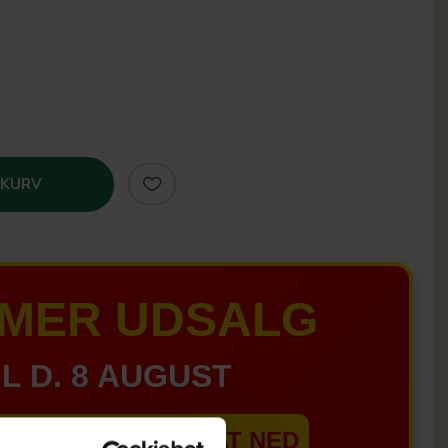
 KURV
MER UDSALG
IL D. 8 AUGUST
EBSHOPPEN ER SAT NED