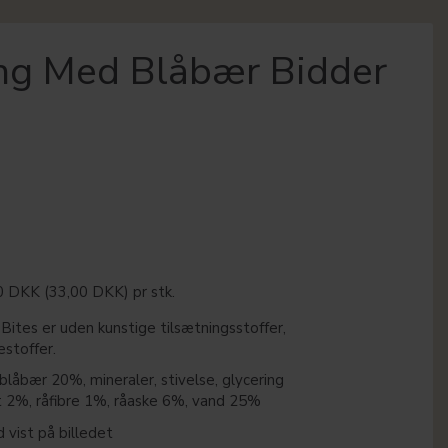
ing Med Blåbær Bidder
00 DKK
(
33,00 DKK
)
pr stk.
Bites er uden kunstige tilsætningsstoffer,
estoffer.
låbær 20%, mineraler, stivelse, glycering
t 2%, råfibre 1%, råaske 6%, vand 25%
 vist på billedet