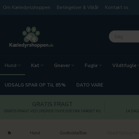
Om Kæledyrsshoppen
Betingelser & Vilkår
Kontakt os
Kat
Gnaver
Fugle
Vildtfugle
Hund
UDSALG SPAR OP TiL 85%
DATO VARE
GRATIS FRAGT
GRATIS FRAGT VED ORDRER OVER 500 DKK UANSET KG
14 DAG
Hund
Godbidde/Ben
Woolf Kylling Me