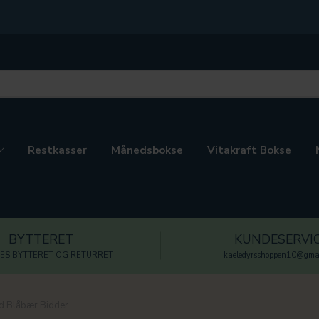
Restkasser
Månedsbokse
Vitakraft Bokse
BYTTERET
KUNDESERVI
ES BYTTERET OG RETURRET
kaeledyrsshoppen10@gmai
d Blåbær Bidder