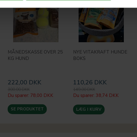
MÅNEDSKASSE OVER 25
NYE VITAKRAFT HUNDE
KG HUND
BOKS
222,00 DKK
110,26 DKK
300,00 DKK
149,00 DKK
Du sparer:
78,00 DKK
Du sparer:
38,74 DKK
SE PRODUKTET
LÆG I KURV