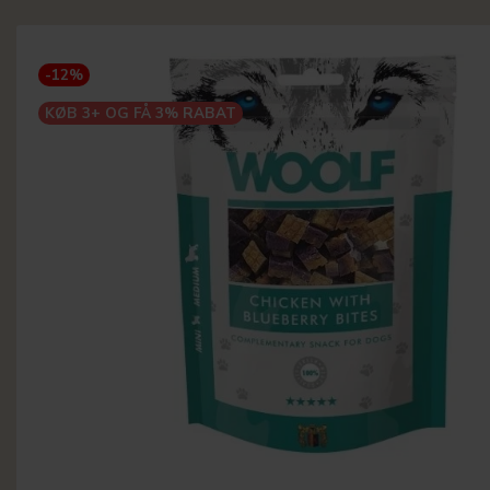
-12%
KØB 3+ OG FÅ 3% RABAT