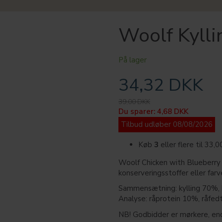
Woolf Kyll
På lager
34,32 DKK
39,00 DKK
Du sparer:
4,68 DKK
Tilbud udløber 08/08/2026
Køb
3
eller flere til
33,
Woolf Chicken with Blueberry 
konserveringsstoffer eller farv
Sammensætning: kylling 70%, b
Analyse: råprotein 10%, råfed
NB! Godbidder er mørkere, end