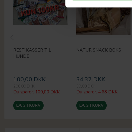
REST KASSER TIL
NATUR SNACK BOKS
HUNDE
100,00 DKK
34,32 DKK
200,00 DKK
39,00 DKK
Du sparer:
100,00 DKK
Du sparer:
4,68 DKK
LÆG I KURV
LÆG I KURV