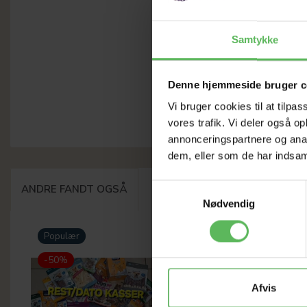
Samtykke
Denne hjemmeside bruger c
Vi bruger cookies til at tilpas
vores trafik. Vi deler også 
annonceringspartnere og anal
dem, eller som de har indsaml
Samtykkevalg
ANDRE FANDT OGSÅ
Nødvendig
Populær
-12%
-50%
Afvis