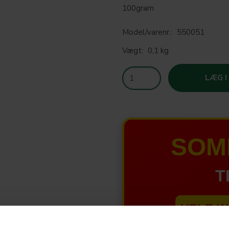
100gram
Model/varenr.:
550051
Vægt:
0,1 kg
LÆG I
SOM
T
HELE W