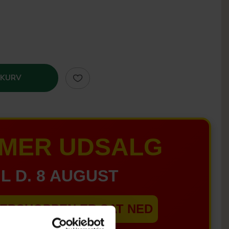
 KURV
MER UDSALG
IL D. 8 AUGUST
EBSHOPPEN ER SAT NED