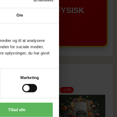
GÆLDER IKKE I FYSISK
Om
BUTIKKERE
 medier og til at analysere
nden for sociale medier,
e oplysninger, du har givet
Marketing
Populær
-12%
-12%
Tillad alle