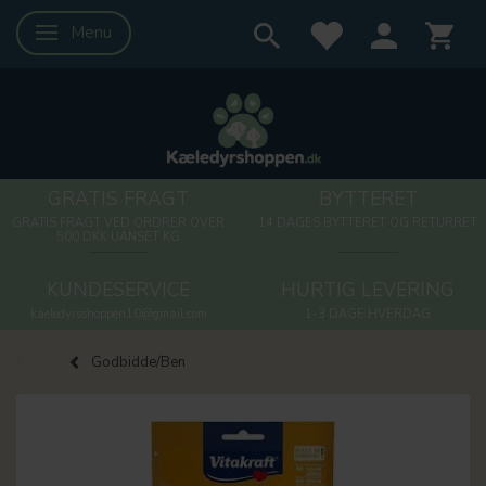
Menu
Skifte navigation
GRATIS FRAGT
BYTTERET
GRATIS FRAGT VED ORDRER OVER
14 DAGES BYTTERET OG RETURRET
500 DKK UANSET KG
KUNDESERVICE
HURTIG LEVERING
kaeledyrsshoppen10@gmail.com
1-3 DAGE HVERDAG
Godbidde/Ben