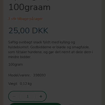
100graam
3 stk tilbage på lager
25,00 DKK
Saftig ovnbagt snack fyldt med kylling og
hyldeblomst. Godbidderne er bløde og smagfulde,
som tiltaler hundene, og gør det nemt at dele dem i
mindre bidder.
100gram
Model/varenr.:
398093
Vægt:
0,12 kg