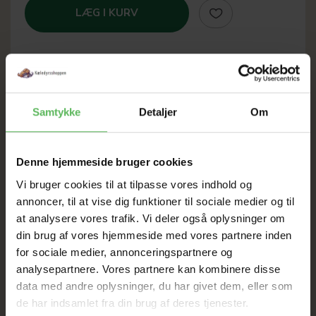
LÆG I KURV
SOMMER
Samtykke
Detaljer
Om
UDSALG
Denne hjemmeside bruger cookies
TIL D. 8 AUGUST
Vi bruger cookies til at tilpasse vores indhold og
annoncer, til at vise dig funktioner til sociale medier og til
at analysere vores trafik. Vi deler også oplysninger om
HELE WEBSHOPPEN ER
din brug af vores hjemmeside med vores partnere inden
SAT NED
for sociale medier, annonceringspartnere og
analysepartnere. Vores partnere kan kombinere disse
data med andre oplysninger, du har givet dem, eller som
Tilbud GÆLDER IKKE
de har indsamlet fra din brug af deres tjenester.