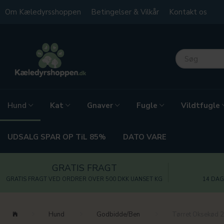
Om Kæledyrsshoppen
Betingelser & Vilkår
Kontakt os
Kat
Gnaver
Fugle
Vildtfugle
Hund
UDSALG SPAR OP TiL 85%
DATO VARE
GRATIS FRAGT
GRATIS FRAGT VED ORDRER OVER 500 DKK UANSET KG
14 DAG
Hund
Godbidde/Ben
Tørret Oksekød 