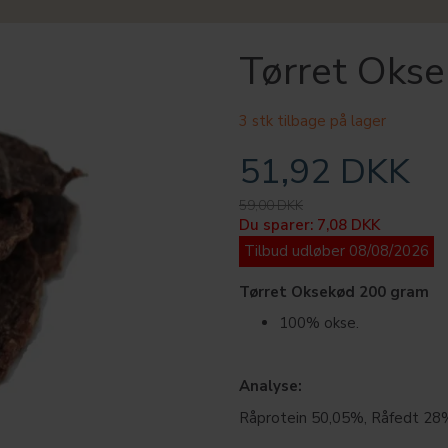
Tørret Oks
3 stk tilbage på lager
51,92 DKK
59,00 DKK
Du sparer:
7,08 DKK
Tilbud udløber 08/08/2026
Tørret Oksekød 200 gram
100% okse.
Analyse:
Råprotein 50,05%, Råfedt 28