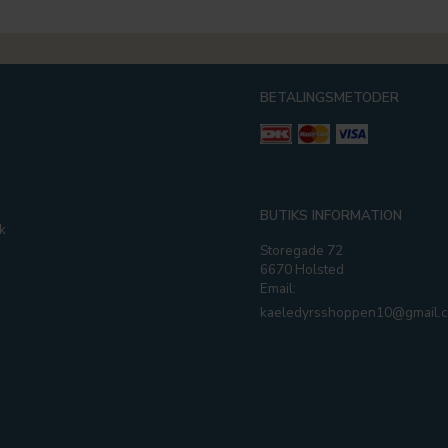
BETALINGSMETODER
g
BUTIKS INFORMATION
k
Storegade 72
6670 Holsted
Email:
kaeledyrsshoppen10@gmail.