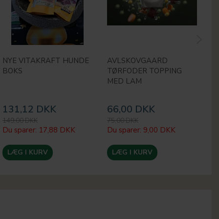
NYE VITAKRAFT HUNDE
AVLSKOVGAARD
M
BOKS
TØRFODER TOPPING
H
MED LAM
131,12 DKK
66,00 DKK
1
149,00 DKK
75,00 DKK
24
Du sparer:
17,88 DKK
Du sparer:
9,00 DKK
Du
LÆG I KURV
LÆG I KURV