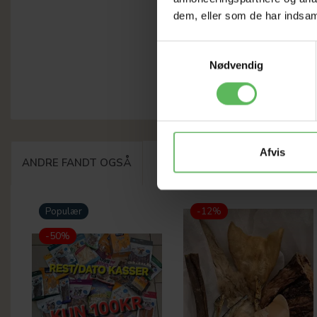
dem, eller som de har indsaml
Samtykkevalg
Nødvendig
Afvis
ANDRE FANDT OGSÅ
Populær
-12%
-50%