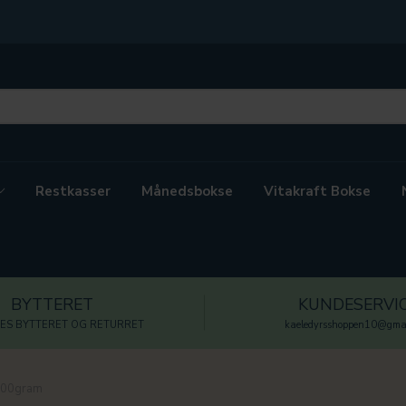
Restkasser
Månedsbokse
Vitakraft Bokse
BYTTERET
KUNDESERVI
ES BYTTERET OG RETURRET
kaeledyrsshoppen10@gmai
200gram