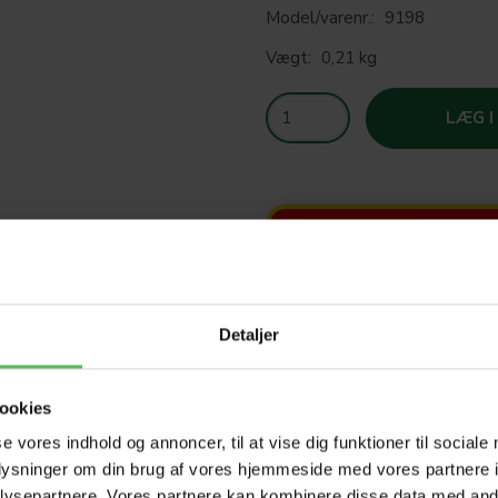
Model/varenr.:
9198
Vægt:
0,21 kg
LÆG I
SOM
T
Detaljer
HELE W
ookies
se vores indhold og annoncer, til at vise dig funktioner til sociale
oplysninger om din brug af vores hjemmeside med vores partnere i
Tilbud 
ysepartnere. Vores partnere kan kombinere disse data med andr