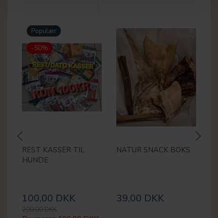
Populær
-50%
REST KASSER TIL
NATUR SNACK BOKS
M
HUNDE
2
100,00 DKK
39,00 DKK
2
200,00 DKK
30