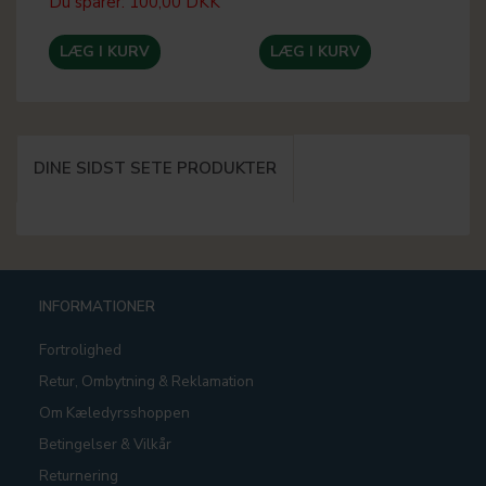
Du sparer:
100,00 DKK
Du
LÆG I KURV
LÆG I KURV
DINE SIDST SETE PRODUKTER
INFORMATIONER
Fortrolighed
Retur, Ombytning & Reklamation
Om Kæledyrsshoppen
Betingelser & Vilkår
Returnering