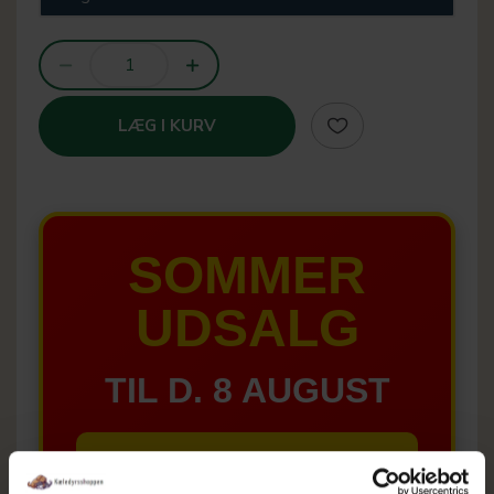
LÆG I KURV
SOMMER
UDSALG
TIL D. 8 AUGUST
HELE WEBSHOPPEN ER