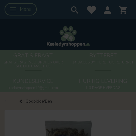
Menu
Skifte navigation
GRATIS FRAGT
BYTTERET
GRATIS FRAGT VED ORDRER OVER
14 DAGES BYTTERET OG RETURRET
500 DKK UANSET KG
KUNDESERVICE
HURTIG LEVERING
kaeledyrsshoppen10@gmail.com
1-3 DAGE HVERDAG
Godbidde/Ben