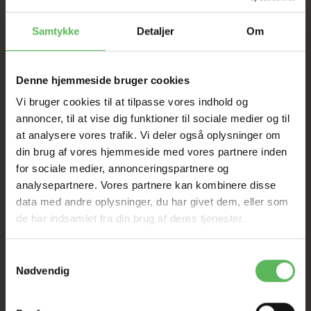
SAT NED
Samtykke
Detaljer
Om
Tilbud GÆLDER IKKE
Denne hjemmeside bruger cookies
I FYSISK BUTIKKERE
Vi bruger cookies til at tilpasse vores indhold og
annoncer, til at vise dig funktioner til sociale medier og til
at analysere vores trafik. Vi deler også oplysninger om
din brug af vores hjemmeside med vores partnere inden
for sociale medier, annonceringspartnere og
analysepartnere. Vores partnere kan kombinere disse
data med andre oplysninger, du har givet dem, eller som
de har indsamlet fra din brug af deres tjenester.
ANDRE KØBTE OGSÅ
Samtykkevalg
Nødvendig